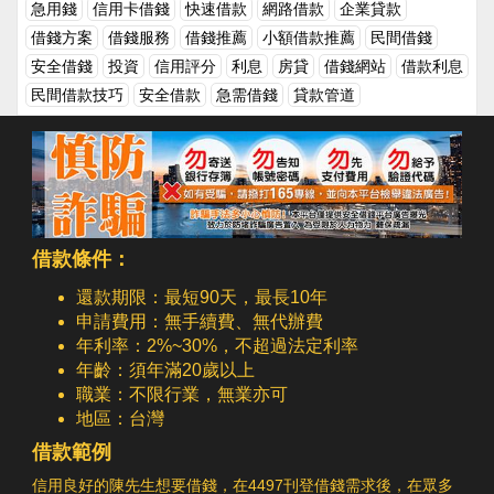
急用錢
信用卡借錢
快速借款
網路借款
企業貸款
人知道，最後卻因為和朋友借錢了導致生活隱私幾乎是攤在每個人
的眼前，最後甚至會有人開始亂傳話，導致自己生活變得亂七八
借錢方案
借錢服務
借錢推薦
小額借款推薦
民間借錢
糟。延伸閱讀朋友需要借錢，如何換個角度來幫助他呢？和親戚或
安全借錢
投資
信用評分
利息
房貸
借錢網站
借款利息
朋友借錢，該算利息嗎？有沒有其他的借錢管道？為何不和親友借
民間借款技巧
安全借款
急需借錢
貸款管道
錢，要選擇民間借款的借錢方式呢？
借款條件：
還款期限：最短90天，最長10年
申請費用：無手續費、無代辦費
年利率：2%~30%，不超過法定利率
年齡：須年滿20歲以上
職業：不限行業，無業亦可
地區：台灣
借款範例
信用良好的陳先生想要借錢，在4497刊登借錢需求後，在眾多