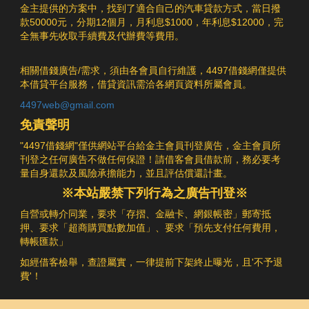
金主提供的方案中，找到了適合自己的汽車貸款方式，當日撥
款50000元，分期12個月，月利息$1000，年利息$12000，完
全無事先收取手續費及代辦費等費用。
相關借錢廣告/需求，須由各會員自行維護，4497借錢網僅提供
本借貸平台服務，借貸資訊需洽各網頁資料所屬會員。
4497web@gmail.com
免責聲明
"4497借錢網"僅供網站平台給金主會員刊登廣告，金主會員所
刊登之任何廣告不做任何保證！請借客會員借款前，務必要考
量自身還款及風險承擔能力，並且評估償還計畫。
※本站嚴禁下列行為之廣告刊登※
自營或轉介同業，要求「存摺、金融卡、網銀帳密」郵寄抵
押、要求「超商購買點數加值」、要求「預先支付任何費用，
轉帳匯款」
如經借客檢舉，查證屬實，一律提前下架終止曝光，且'不予退
費'！