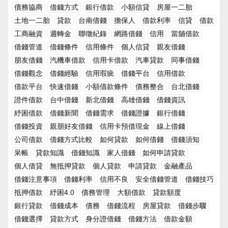
責任、事業的責任、對自己生活的責任，當然並不是每個人在這些
利借到錢，利息部分也都是有白紙黑字寫清楚的，只要有按時繳交
債務協商
借錢方式
銀行借款
小額信貸
房屋一二胎
成長的歷練中都可以相當的順遂，有些人總是會遇到經濟困難而急
都不會有任何額外的問題。即使到了還款日若遇到周轉困難無法順
需周轉，這時無論是多熟的人來找我們借錢都是一件挺尷尬的事
土地一二胎
貸款
台南借錢
擔保人
借款利率
信貸
借款
利繳交，可以和銀行或是民間金主說明，最壞也是被註記遲繳紀
情。 長大後的人際關係中，借錢往往是每個人都會遇到的場景，
錄，之後只要還完貸款，過幾年記錄也會消失。 總結 其實和
工商融資
週轉金
聯徵紀錄
網路借錢
信用
當舖借款
在這個當下總是會反覆的思考，要不要借錢，和誰借？這些問題都
朋友及親戚借錢真的不是想像中的那麼簡單，且在這個３Ｃ及網路
借錢管道
借錢條件
信用條件
個人信貸
親友借錢
會困擾著自己一段時間。和對的人借錢，問題可以一下子迎刃而
發達的時代，只要在網路上尋找一下關於借錢、小額借款的資訊就
朋友借錢
汽機車借款
信用卡借款
汽車貸款
同事借錢
解，除了可以解決掉眼前的問題又不用擔心朋友那邊對你的想法
可以找到許多適合的借錢管道，無論是銀行或是民間只要在借款時
等。但借錯了人，不僅當下可能得步道幫助，還會對你落井下石，
彼此談好還款方式和利息就可以了！延伸閱讀為何不和親友借錢，
借錢觀念
借錢經驗
信用瑕疵
借錢平台
信用借款
若不是萬不得已，也建議各位不要輕易地和身邊朋友借錢，尤其是
要選擇民間借款的借錢方式呢？和親戚或朋友借錢，該算利息嗎？
借款平台
快速借錢
小額借款條件
債務整合
台北借錢
這兩種人。一、見不得你好的人這種人通常會是你身邊的朋友或是
有沒有其他的借錢管道？想和銀行借錢借不到？了解銀行借錢的標
證件借款
台中借錢
新北借錢
高雄借錢
借錢資訊
親戚，雖然大家都會覺得和自己認識的人借錢會比較好開口，且認
準後，除了和銀行借錢也可以選擇民間借款管道
識這麼久或是有血緣關係的一定會幫助自己。但，很多時候這些人
紓困借款
借錢新聞
借錢需求
借錢證據
銀行借錢
往往都是見不得你好的人，你落魄的時候或許他們表面並沒有表露
借錢投資
親朋好友借錢
信用卡預借現金
線上借錢
出來，但在他們的內心卻是幸災樂禍。或許有些人不相信，還是毅
公司借款
借錢方式比較
如何貸款
如何借錢
借錢須知
然決然地向這些人借錢，通常借到的錢不會太多，都是小額借款的
金額，但在你之後事業有成時，這件是常常會被他們物無限放大，
呆帳
貸款知識
借錢知識
家人借錢
如何申請貸款
要求你十倍、百倍的奉還，甚至還會用這個人情債來作要脅。如果
個人借貸
無抵押貸款
個人貸款
申請貸款
金融產品
拒絕了，他便會到處和別人說你會有今天的成就都是靠他的幫助，
借錢注意事項
借錢利率
信用不良
安全借錢管道
借錢技巧
但你現在卻翻臉不認人，是個忘恩負義的人等等之類的閒言閒語。
抵押借款
紓困4.0
債務管理
大額借款
貸款額度
二、愛面子的人對於愛面子的人來說，金錢可能是他們的一切，當
你和他們借錢之後，他們會無限放大這些現金的價值，到處和別人
銀行貸款
借錢成本
債務
借錢流程
房屋貸款
借錢步驟
說你和她借錢了，為的就是顯現出自己很有錢，幫助他人的樣子。
借錢選擇
貸款方式
身分證借錢
借錢方法
借款金額
但他們往往沒有想到，有些人借錢是因為私人因素並不願意讓更多