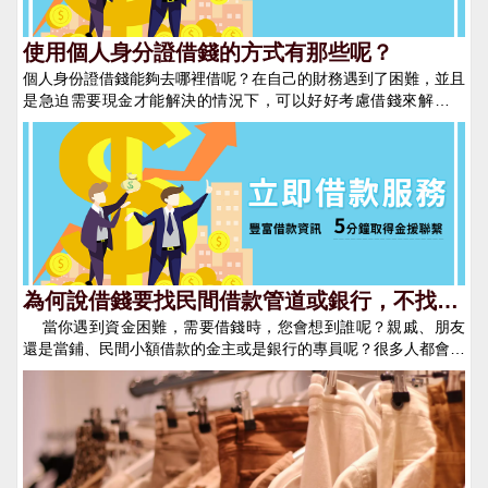
驟，避免造成不必要的糾紛。 二、 錄音或是拍照存證 現在
智慧型手機發達，在借錢當下簽立本票或是借據時，可在不侵害他
人合法權益下，利用錄音/錄影/拍照等方式，證明借據、本票為本
使用個人身分證借錢的方式有那些呢？
人所簽立，也可證明借錢的日期！但切記一切的證據來源必須是合
個人身份證借錢能夠去哪裡借呢？在自己的財務遇到了困難，並且
法的，以免違反法律而造成雙方的困擾。 三、 證人在場 無
是急迫需要現金才能解決的情況下，可以好好考慮借錢來解決問
論是借錢或是還錢的那一方，除了借據本票等書面證明，也可在發
題。當然並不是說要您去找親朋好友借錢，找親朋好友借錢，有時
生借貸關係時尋找無利害關係的見證人到場，以便日後若發生糾紛
或許並不能夠成功的借到錢，還會讓自己感到十分的不好意思，這
時可以證人身分協助排除糾紛。 四、 通訊軟體紀錄 在現今
種情況不如運用個人身份證借錢的方式，讓我們一起看看吧。也許
的社會，許多的借貸起頭都會發生在各類通訊軟體上，無論是
很多人都沒有聽說過身份證也能夠借錢，其實身份證代表的僅僅人
Line、Facebook Messenger或是WeChat等軟體，務必要將雙方
們的一種身份證名資料，但使用身份證的確是能夠借錢的，下面就
與借錢有關的對話、照片、語音都保存好，這些證據在未來雙方認
來給人們詳細的分析一下，看看用身份證到底是怎麼借錢的。能夠
知出現差異時可以產生一定的效力！ 民間借款務必要將所有
運用個人身份證來借錢的管道，主要有兩個：第一、民間借貸公司
相關的資訊、證據保留好，無論在借錢或是還錢時也盡量採用匯款
民間借貸公司對於借款的人並不會有特別嚴格的審核，只要人們的
的方式，因可在銀行留下帳目的紀錄，是最有力的證據。此外還款
確有借款的需求，公司就會放款。一般只需要很短的時間內，人們
為何說借錢要找民間借款管道或銀行，不找朋
時也要切記要回借據和本票，保護自身的權益。 借錢並不是
就能夠拿到現金，可是民間借款公司在利息方面是會比銀行高一些
當你遇到資金困難，需要借錢時，您會想到誰呢？親戚、朋友
友呢？
一件見不得人的事，人人都會遇到不如意的時刻，只要有正確的觀
得，因此如有和民間借貸公司成功借款後，在有償債能力後也要盡
還是當鋪、民間小額借款的金主或是銀行的專員呢？很多人都會天
念和心態，在借錢時做好保護自己的動作，在遇到權益收到侵害時
快將所借的金額歸還，以避免被利息影響到了未來的生活！第二、
真的認為找朋友借錢門檻較低、簡單、快速，但這只能說您還對這
才可以使用法律的力量來維護自己應有的權益。
網路平台借錢 通過網路平台也是能夠直接供給身份證借到錢的，
個現實的社會不夠了解！借錢這件事是大有學問的，對小編來說，
並且在網路平台借錢，利息會比與民間的假貸公司低許多。 此
和民間借錢、銀行借錢遠比找朋友借錢更為划算！ 找親戚、朋友
外，個人身份證在銀行其實也是能夠直接借錢的，只不過在銀行除
借錢1. 門檻高首先，你必須要有一個手頭寬裕的朋友或親戚才
了需求供給身份證明以外，還需求有良好的個人信用記錄佐證才有
有可能讓他把＂閒錢＂借給你。且在借錢時必須有一個充分的理
辦法順利借款。
由，相信即使在好朋友要借錢給你也是會詢問借錢的緣由，不會無