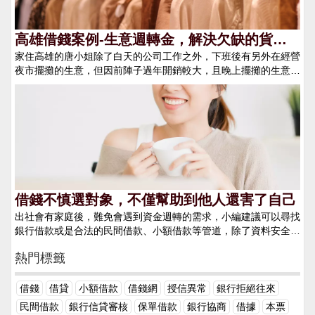
緣無故就將錢借給你的。其次，你必須有日積月累的信用和人品，
相對於民間借錢、小額借款，只要平常信用卡、貸款有準時繳交基
本上就有可以申請貸款的資格，但和親戚朋友借錢就會被放大檢視
高雄借錢案例-生意週轉金，解決欠缺的貨款
你平常的行為，從行為習慣、為人處事、人品性格都會被依依評
家住高雄的唐小姐除了白天的公司工作之外，下班後有另外在經營
問題
估，甚至一些雞毛蒜皮的小事都會被拿來大做文章。 2. 利息高
夜市擺攤的生意，但因前陣子過年開銷較大，且晚上擺攤的生意有
說道這部分，很多人可能就好奇了和親戚朋友借錢的利息是會有多
需要在叫貨，因此短時間內有了一一個借錢的需求。剛好在FB社
高？很多人看到的只是借款本金之外的利息費用是多少，但和朋友
群看到網友推薦我們4497借錢網，便在我們的網站上尋找適合他
借錢無形中就是欠下了一個＂人情債＂，而這個人情債並沒有一個
條件的金主，因有工作的關係很快的唐小姐就找到願意借錢給他的
固定的金額，且可能是一輩子都難以還清的。日後，朋友無論遇到
金主，讓他可以順利的在周末前拿到足夠的貨款，順利叫到貨讓她
的是不是資金困難，你都必須無條件幫忙。如此一來，你說這樣的
可以繼續經營副業。
隱含利息高不高？ 3. 風險高和朋友借錢的風險並不是在於高利
息，而是在於還款時若不甚還是處與資金困難期，無法準時的將借
款金額如數奉還的話，不僅要面對朋友的臉色及日日催收，嚴重點
甚至會搞壞自己交友圈的名聲，還會被朋友告上法院。 找民間借
借錢不慎選對象，不僅幫助到他人還害了自己
錢、小額借款、銀行借款1. 門檻低雖然說銀行借款的門檻相對
出社會有家庭後，難免會遇到資金週轉的需求，小編建議可以尋找
於民間借款、小額借款來說要來的高，但這三者相對於和親朋好友
銀行借款或是合法的民間借款、小額借款等管道，除了資料安全保
借錢來說相對要低得多。只要平時在信用卡繳款、貸款償還上有保
密之外，審核也相當的快速且借款管道多元，如證件借款、汽機車
持著良好的繳款紀錄，以及有良好的聯徵分數，對於借錢來說都是
熱門標籤
借款、土地一二胎、房屋一二胎等，只要有基本的自身條件，都可
輕而易舉，如可以提供擔保、動產不動產等，可以借到的金額還可
以快速順利的借到需要的款項，而有些人會問說為甚麼不和朋友親
以比和朋友借錢還要多很多！ 2. 不會有人情債的問題，只需繳
戚借款就好了，還不用算利息呢！看看以下的例子你就會明白了。
借錢
借貸
小額借款
借錢網
授信異常
銀行拒絕往來
交固定利息和銀行、民間借錢時，即使被拒絕也不用擔心情誼上面
－隨著年紀增長，有了年紀的人身上都會多了更多的責任。家庭的
的問題，彼此都是公事公辦，並不存在著誰虧欠誰的問題！假使順
民間借款
銀行信貸審核
保單借款
銀行協商
借據
本票