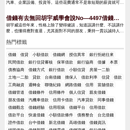
說，利息是借錢的成本。利率則是這個成本的比例，通常以年百分
汽車、企業設備、投資等。這些花費通常不是靠短期的薪資就可以
達告貸志願，容易引起概念磨糊。 留意多音字和多意字。例如：
比（APR, Annual Percentage Rate）表示。利率代表了每年借款
支付，因此會透過借錢的方式來完成以上需求。不過，在借錢之前
今還欠款X萬元，這兒的“還”不同的讀音其實是表達不同的意思
金額中需要支付的利息比例。借貸雙方的利息關係在借款交易中，
建議各位一定要了解這些基本知識，避免在貸款的時候當了冤大
的。 借單要寫告貸人、日期、金額、告貸用處、利息和還款日
借錢有去無回胡宇威學會說No—4497借錢
借款人和貸款人之間的關係是基於資金使用的協議。借款人需要資
頭！第一，要先了解自己是否真的有貸款的需求先確認自己借錢是
期，告貸金額用大小寫兩種方法。 在借錢給別人之前，弄清告貸
金來滿足特定需求，因此向貸款人借款，而貸款人提供資金使用
胡宇威這些年來，性格上除了變得健談，知道該講什麼、不該講什
網，借錢案例
否只為了滿足自己的慾望，或是為了解決日常生活的問題。再來要
的用處正當合法，不合法的借據法令是不保護的。借錢給別人須留
權，並以此賺取利息作為回報。利息是貸款人對於借款風險和時間
麼，也懂得應對進退，尤其面對不同的朋友，秉持一貫以誠待人之
確認自己目前的工作及收入在未來三年至三十年都可以支付每月貸
意告貸人的諾言和歸還才能。要看對方的固定資產、經濟收入等情
價值的補償，同時也是借款人為獲得即時資金使用權而支付的費
外，自己也有一套相處方式，「因為人有各種性格」。他最深刻體
款所需償還的金額，避免未來無法付款導致自己的資產遭到法拍且
況，判別其是否具有歸還才能。 應有告貸合同或借據，在付出告
用。利息的計算方式簡單介紹單利和複利的概念單利（Simple
熱門標籤
悟是，回台發展第2年，曾因為借30萬金援友人，結果辛苦拍戲賺
信用破產。第二，必須要確保自己清楚明白貸款的相關用語及合約
貸後讓告貸人出具收款收據，如通過銀行付出告貸，還應當保管好
Interest）：單利是最基本的利息計算方式，其利息僅根據最初借
來的錢一去不回，「其實在國外長大的孩子，想法滿單純。」那次
內容確認自己了解所申貸的利率、貸款週期、手續費、開辦費、條
轉賬憑據。 告貸時，必定要讓告貸人當面寫借據，寫明告貸人、
款金額（本金）計算，不會隨著時間的推移而改變。單利計算公式
經驗之後，讓他把荷包看得更緊了。 他當時入行剛拍完第2部戲，
款及提前清償的違約金等項目，以及後續如果在貸款上有疑問要與
借錢
借貸
小額借款
借錢網
授信異常
銀行拒絕往來
告貸金額、用處、利率和還款時刻等內容兩邊各執一份，妥善保
為：利 息 = 本 金 × 利 率 × 時 間複利（Compound Interest）：
存摺裡有些收入，一位友人開口向他借錢，「那時候我的概念還是
哪位專員做聯繫。第三，確認自己是否有足夠的條件申請貸款●良
存。還款時可寫收條，也可在借單上簽收。 對於比較大的金錢，
民間借款
銀行信貸審核
保單借款
銀行協商
借據
本票
複利是更為複雜的計算方式，利息會根據借款期內累計的本金和已
美金，心想1萬美金，還好嘛，後來發現他不只跟我借，周邊朋友
好的信用評分；無信用瑕疵紀錄●有足夠的存款金額●穩定的薪資
應實行擔保和典當手續及具有歸還才能的擔保人。必要時能夠讓告
產生的利息來計算。複利的計算方式使得利息會隨著時間的推移而
債務協商
借錢方式
銀行借款
小額信貸
房屋一二胎
也借，還有人借那位友人100萬。」他曾試圖要回那筆錢，對方卻
轉帳證明●名下有動產、不動產可作為抵押擔保的證明 除了上述幾
貸人以存單、債券、機動車、房產等個人產業作典當，並完善擔保
增加，因為每一計息期的利息都會被加入到本金中，成為下次計息
三拖四拖，後來居然消失，現在他遇到要借錢的朋友已懂得說不，
土地一二胎
貸款
台南借錢
擔保人
借款利率
信貸
借款
項基本條件外，銀行和民間借款的金主也會將你目前的負債比列入
或典當手續。 告貸利率應合理合法，可適在銀行同期利率的四倍
的基數。複利計算公式為：利 息 = 本 金 × ( 1 + 利 率 )時間 − 本
「我會說我們好好當朋友就好，不要到這階段，10幾年也該懂這
計算。確保自己的條件足夠申請貸款在提出申請，除了申請到更高
以內，超出部分的利息和復利不受法令保護。 留意還款期限。借
工商融資
週轉金
聯徵紀錄
網路借錢
信用
當舖借款
金不同貸款機構常用的利息計算方法不同貸款機構根據其產品設計
道理，不然要吃草了。」 出道至今，他最低潮時期是當年遇到經
的貸款及更低的利率之外，也降低被貸方拒絕的機率，減少自己聯
出的金錢到了約好還款期後，債權人能夠採取催收或更新借據的方
借錢管道
借錢條件
信用條件
個人信貸
親友借錢
和市場定位，會採用不同的利息計算方法。以下是常見的幾種計算
紀公司變動，讓他不知何去何從，工作也受影響，拍完電視劇《終
徵紀錄被註記的機會！延伸閱讀：10件借錢之前需要知道的事情
法，保護合法債權。 在寫借單的時分要留意，無論是出借人仍是
方式：固定利率貸款：利率在貸款期間內保持不變，通常使用單利
朋友借錢
汽機車借款
信用卡借款
汽車貸款
同事借錢
極三國》，存款只剩3、4萬。那段窮苦日子，他沒跟爸媽說，自
如何貸款呢？借錢之前該準備甚麼？
告貸人，都要依照身份證上的信息書寫名字和身份證號碼。告貸人
或簡單的複利計算。浮動利率貸款：利率會根據市場利率的變動而
己慢慢熬過來，1天大概吃2餐，媽媽多年後才知道他曾靠滷肉飯
借錢觀念
借錢經驗
信用瑕疵
借錢平台
信用借款
的家庭住址、聯系電話等必定要寫清楚，並要核實信息是真實性。
調整，通常會定期重新計算利息。累計複利貸款：利息按一定的計
充飢，吃滷肉飯的時候想到那筆錢會心痛？他說：「現在每天煮好
借錢給別人，謹防非法集資。一般企業生產經營的利潤不會超過百
借款平台
快速借錢
小額借款條件
債務整合
台北借錢
息周期（如每月或每季）累計，並在每個周期將利息加到本金中進
吃的給自己吃就好。」大夥誇他個性樂觀，他妙回：「不然要報仇
分之二十每年，假如是高利率，就應該警惕，謹防有借無還，慎
行複利計算。定期償還貸款：貸款人每期按固定金額償還本金和利
證件借款
台中借錢
新北借錢
高雄借錢
借錢資訊
喔？」 中國時報【專訪洪秀瑛】 來源：
重，最好不參與。 違約是指合同當事人徹底沒有實行合同或許實
息，這種方式通常涉及更複雜的利息和本金計算。l 單利計算方法
https://tw.mobi.yahoo.com/news/借錢有去無回胡宇威學會說no-