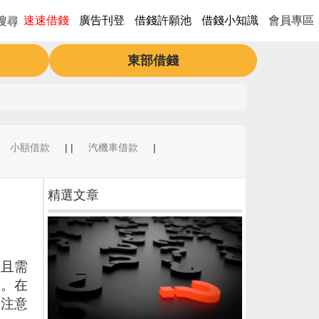
速速借錢
廣告刊登
借錢許願池
借錢小知識
會員專區
搜尋
東部借錢
小額借款
| |
汽機車借款
|
精選文章
而且需
數。在
、注意