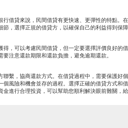
銀行借貸來說，民間借貸有更快速、更彈性的特點。
細節，選擇正規的借貸方，以確保自己的利益得到保
獲得，可以考慮民間借貸，但一定要選擇評價良好的
需要注意還款期限和還款負擔，避免逾期還款。
方聯繫，協商還款方式。在借貸過程中，需要保護好
一個風險和機會並存的過程。選擇正確的借貸方式和
資金進行合理投資，可以幫助您順利解決眼前難關，