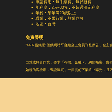
申請費用：無手續費、無代辦費
年利率：2%~30%，不超過法定利率
年齡：須年滿20歲以上
職業：不限行業，無業亦可
地區：台灣
免責聲明
"4497借錢網"僅供網站平台給金主會員刊登廣告，
自營或轉介同業，要求「存摺、金融卡、網銀帳密」郵
如經借客檢舉，查證屬實，一律提前下架終止曝光，且'不