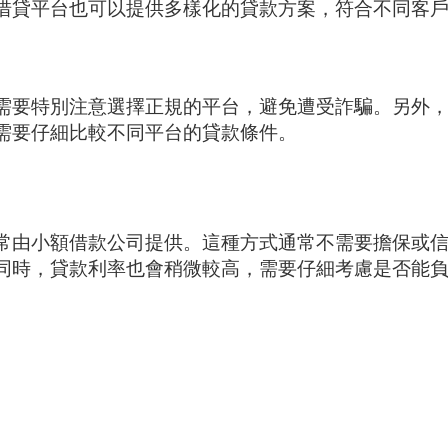
借貸平台也可以提供多樣化的貸款方案，符合不同客
需要特別注意選擇正規的平台，避免遭受詐騙。另外
需要仔細比較不同平台的貸款條件。
常由小額借款公司提供。這種方式通常不需要擔保或
同時，貸款利率也會稍微較高，需要仔細考慮是否能