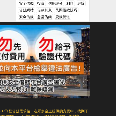
10,000 × 0.05 × 3 = 1,500元這意味著，借
安全借錢
投資
信用評分
利息
房貸
實行期屆滿時，當事人徹底不實行自己的合
款人需要在三年後支付額外的 1,500 元作為
借錢網站
借款利息
民間借款技巧
同職責。 合同中未約好實行期限的，在債權
利息，總還款金額為 11,500 元。單利的應
人提出實行催告後仍未實行債務，是遲延實
安全借款
急需借錢
貸款管道
用範例小編提供一個借款實例，展示如何計
行。其他違背合同職責的行為，主要是指違
算單利假設小明向銀行借款 20,000 元，用
背法定的告訴、幫忙、保密等職責的行為。
於購買一台新電腦，年利率為 4%，借款期
違約職責是指當事人不實行合同職責或許實
限為 2 年。計算小明應支付的利息如下：利
行合同職責不符合合同約好而依法應當承當
息 = 20,000 × 0.04 × 2 = 1,600元這意味
的民事職責，違約職責的建立以有用的合同
著，小明需要在兩年後支付 1,600 元的利
存在為前提。 違約相對人能夠挑選違約人承
息，總還款金額為 21,600 元。解釋單利在
當違約職責的方法，比如說違約人違背約好
短期貸款中的應用單利計算方式主要應用於
沒有完成合同職責，相對人能夠在危害賠償
短期貸款，因為它的計算方式簡單且易於理
和違約金中挑選一項要求違約人承當職責。
解。以下是一些常見的單利應用情境：短期
違約職責適用差錯推定職責準則或嚴格職責
個人貸款：例如，小額現金貸款或短期應急
準則。受害人不負舉證職責，而違約方有必
貸款，通常採用單利計算方式，讓借款人能
要證明其沒有差錯，否則，將推定他有差
夠快速了解自己的借款成本。商業貸款：一
錯。 因違約行為產生的危害賠償請求權，訴
些小型企業可能會使用單利方式進行短期借
訟時效一般為二年，但在出售質量不合格的
款，以便應對臨時資金需求，如採購原材料
商品未聲明、延付或許拒付租金以及寄存資
或支付臨時費用。信用卡現金預借：某些信
產被丟掉或許損毀的情況下，則適用一年的
用卡公司在提供現金預借服務時，會使用單
時效規則；貨物買賣合同爭議提起訴訟或許
利計算方式來計算預借金額的利息。l 複利計
仲裁的期限為四年。 在違約職責中，行為人
算方法複利的定義和公式複利（Compound
497刊登借錢需求後，在眾多金主提供的方案中，找到了
只需施行了違約行為，且不具有有用的抗辯
Interest）是一種更為複雜的利息計算方式，