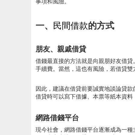
事項和風險。
一、
民間
借款
的方式
朋友、親戚借貸
借錢最直接的方法就是向親朋好友借貸
手續費。當然，這也有風險，若借貸雙
因此，建議在借貸前要誠實地談論貸款
借貸時可以寫下借據、本票等紙本資料
網路借錢平台
現今社會，網路借錢平台逐漸成為一種