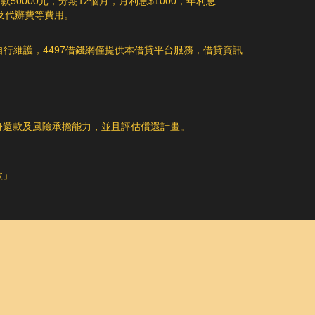
0000元，分期12個月，月利息$1000，年利息
事由，就應當承當違約職責。違約職責有三
它不僅僅基於最初的本金計算利息，還會基
費及代辦費等費用。
種基本方法，即持續實行、採取補救措施和
於每個計息期所累積的利息進行計算。這意
賠償損失。 賠償損失，也稱違約危害賠償，
味著，隨著時間的推移，利息會逐漸增加，
自行維護，4497借錢網僅提供本借貸平台服務，借貸資訊
是指違約方以付出金錢的方法彌補受害方因
因為每個計息期的利息都會被加入到本金
違約行為所減少的產業或許所損失的利益的
中，成為下次計息的基數。複利的計算公式
職責方法。違約金是指當事人一方違背合一
如下：利 息 = 本 金 × ( 1 + 利 率 )時間 − 本
起應當向對方付出的必定數量的金錢或資產
金在這個公式中：本金（Principal）：借款
全面實行，違約方承當了經濟職責後並不能
的初始金額。利率（Interest Rate）：貸款
代替合同的實行，不能天然革除合同的法令
自身還款及風險承擔能力，並且評估償還計畫。
年利率，通常以百分比表示。時間
約束力，不能革除差錯方持續實行合同的職
（Time）：貸款期限，通常以年為單位。示
責。只需受害方要求持續實行合同，違約方
例計算複利假設某人借款 10,000 元，年利
就有必要持續實行未完成的合同職責。
率為 5%，借款期限為 3 年，則其應支付的
款」
利息為：利 息 = 10,000 ×
(1+0.05)3−10,000首先計算 ( 1 + 0.05 )3：
(1+0.05)3=1.157625然後計算總額：10,000
× 1.157625 = 11,576.25最後，計算利息：
利 息 = 11,576.25 − 10,000 = 1,576.25元這
意味著，借款人需要在三年後支付額外的
1,576.25 元作為利息，總還款金額為
11,576.25 元。複利的應用範例提供一個借
款實例，展示如何計算複利假設小華向銀行
借款 30,000 元，用於裝修房屋，年利率為