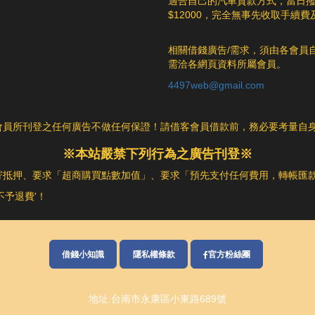
適合自己的汽車貸款方式，當日撥款5
$12000，完全無事先收取手續
相關借錢廣告/需求，須由各會員
需洽各網頁資料所屬會員。
4497web@gmail.com
金主會員所刊登之任何廣告不做任何保證！請借客會員借款前，務必要考量
※本站嚴禁下列行為之廣告刊登※
寄抵押、要求「超商購買點數加值」、要求「預先支付任何費用，轉帳匯
予退費'！
借錢小知識
隱私權條款
官方粉絲團
地址:台南市永康區小東路689號