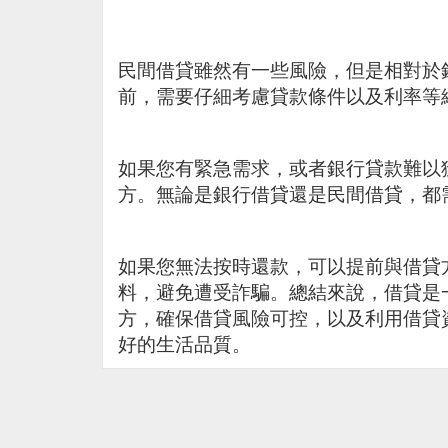
民間借貸雖然有一些風險，但是相對於
前，需要仔細考慮貸款條件以及利率等
如果您有緊急需求，或者銀行貸款難以
方。無論是銀行借貸還是民間借貸，都
如果您無法按時還款，可以提前與借貸
料，避免遭受詐騙。總結來說，借貸是
方，確保借貸風險可控，以及利用借貸
好的生活品質。