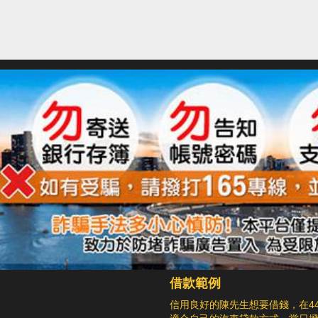
借款範例
信用良好的陳先生想要借錢，在4