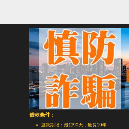
借款條件：
還款期限：最短90天，最長10年