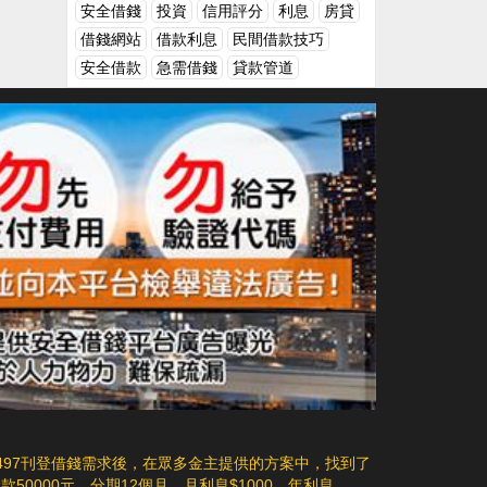
不是用來借錢的工具，如果自己真的有困難
安全借錢
投資
信用評分
利息
房貸
時，應該要依靠自己的條件或是能力去尋找
借錢網站
借款利息
民間借款技巧
解決的管道，這樣才是一個負責任的成年
人！延伸閱讀借錢的原則，該如何借錢呢?
安全借款
急需借錢
貸款管道
朋友需要借錢，如何換個角度來幫助他呢？
朋友有借錢需求？先別急著拒絕！聰明人應
該這樣做
497刊登借錢需求後，在眾多金主提供的方案中，找到了
0000元，分期12個月，月利息$1000，年利息