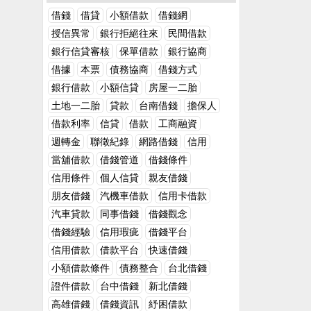
朋友來借錢的數目都會超出我們的預期或是
是兼職方式，都是可以提高貸款額度的方
想到要找朋友幫忙！但不管什麼情況，只要
可以負擔的範圍，這時不免會猶豫要不要拒
借錢
借貸
小額借款
借錢網
式，只要有穩定且成長的收入，在貸方眼中
是遇到這幾種朋友需要小額借款的，都務必
絕。拒絕了怕對方覺得我不認同這份友情的
授信異常
銀行拒絕往來
民間借款
你就是個好客戶！5. 尋找適合的保人 若想要
要再三謹慎。一、長年欠債，卻又沒有一個
價值；不拒絕又會造成自己財務上的困擾。
快速地提高自身借款額度以及過件機會，尋
銀行信貸審核
保單借款
銀行協商
穩定工作的人江山易改，本性難移。如果身
其實，在現在網際網路發達的時代，當朋友
找一個條件優良的連帶保證人，這麼一來便
邊像這樣的朋友，有天突然跟你說他想創業
急需用錢時也可以介紹他至網路上快速借錢
借據
本票
債務協商
借錢方式
可以藉由保證人的條件來提高自身的額度。
或是投資項目，只是差一筆錢希望你可以幫
的民間借錢管道，如4497借錢網就有提供24
銀行借款
小額信貸
房屋一二胎
但若借款是透過保證人達成的，務必要準時
助他的時候，這時請務必在三查證，也多多
小時的民間借款資訊，如：小額借款、證件
還款，避免債務轉嫁到保證人身上！
土地一二胎
貸款
台南借錢
擔保人
了解朋友究竟是要做什麼樣的創樣或投資，
借款、汽機車借款、支票借款等管道，也有
除了可以幫他排除風險外，也可以建議他先
借款利率
信貸
借款
工商融資
提供當日撥款以及要如何借款的相關資訊，
自己去找一份正職的工作自己努力賺錢，學
且服務都是全省的，相信可以很快速的幫助
週轉金
聯徵紀錄
網路借錢
信用
會理財後再開始自己創樣投資，一方面是盡
到朋友度過資金難關。當朋友需要借錢時，
當舖借款
借錢管道
借錢條件
到朋友的情誼協助她可以真的改過向善，一
只要你詢問了＂借多少＂，就讓自己陷入了
信用條件
個人信貸
親友借錢
方面是可以避免掉借錢的這個風險，畢竟已
困境其實很多時候，朋友來借錢都是抱持著
經有了解過這個朋友先前的處世態度，實在
試一試的態度，但一聽到這個回復心中都會
朋友借錢
汽機車借款
信用卡借款
是不太建議拿自己辛苦賺來的錢賭這一把。
有所期待，覺得可以從你這邊借到錢。但只
汽車貸款
同事借錢
借錢觀念
二、把友誼、情誼掛在嘴邊的人這種類型的
要最後借款的金額和原先說好的不同，或是
借錢經驗
信用瑕疵
借錢平台
人其實是所謂得偽君子，假如一個真把你們
最後因其他因素沒有借錢給朋友，都會讓彼
之間友誼看得特別重的人，是絕對不會隨意
此的關係蒙上了陰影，說實在的是件吃力不
信用借款
借款平台
快速借錢
開口向你借錢的。曾經看過朋友因為自己缺
討好的事情。與其問朋友＂借多少＂，不如
小額借款條件
債務整合
台北借錢
錢而向另外一個朋友開口借錢，但因為他自
問朋友＂怎麼了＂朋友來借錢時最適合的回
證件借款
台中借錢
新北借錢
己也沒有多餘的閒錢，竟然希望他去向銀行
答就是＂怎麼了＂，除了可以讓對方覺得自
或家人借錢來幫助他。如果身邊有這種朋友
高雄借錢
借錢資訊
紓困借款
己是有真的在關心她，若日後沒有借錢給他