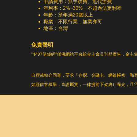
申請費用：無手續費、無代辦費
年利率：2%~30%，不超過法定利率
年齡：須年滿20歲以上
職業：不限行業，無業亦可
地區：台灣
免責聲明
"4497借錢網"僅供網站平台給金主會員刊登廣告，
自營或轉介同業，要求「存摺、金融卡、網銀帳密」郵
如經借客檢舉，查證屬實，一律提前下架終止曝光，且'不