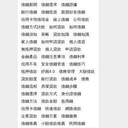
真的是可以不留情面的斷絕來往了，難道自
也讓彼此都有個台階可以下。況且，若朋友
借錢新聞
借錢需求
借錢證據
己就沒有朋友家人？沒辦法自己向銀行借錢
真的是因為疾病或是家裡出事了急需周轉
銀行借錢
借錢投資
親朋好友借錢
嗎？會這樣做的往往都是利用感情勒索來為
金，不論你借多少錢給她都會銘記在心，對
信用卡預借現金
線上借錢
公司借款
自己得到好處，從一開始交這個朋友都是為
我們更加感激。若需要的金額超出自己可以
了自己的利益著想，這種朋友實在是借不
負擔的範圍也可以讓朋友到4497借錢網尋找
借錢方式比較
如何貸款
如何借錢
得！三、小心眼的人許多人在和朋友借錢時
其他民間借款管道的金主幫忙，相信可以順
借錢須知
呆帳
貸款知識
借錢知識
都會給自己預設一個可能借到的金額，往往
利讓朋友度過難關的。延伸閱讀：如何使用
家人借錢
如何申請貸款
個人借貸
只要朋友借給他的金額和她心理預期的不符
借錢網？該怎麼借錢呢？安全可靠的借錢平
合，還是會把這筆錢借了，之後四處跟別人
台-4497借錢網為甚麼要用借錢平台而不找
無抵押貸款
個人貸款
申請貸款
說朋友很小氣只借他一點錢，等到還錢的時
朋友借錢呢?
金融產品
借錢注意事項
借錢利率
候沒有準時還上，朋友稍微提醒一下又會被
信用不良
安全借錢管道
借錢技巧
說就一點點錢有必要催促成這樣嗎？當你把
自己的錢借給這樣的朋友時，無疑是做了件
抵押借款
紓困4.0
債務管理
大額借款
吃力不討好的事，讓自己陷入進退兩難的情
貸款額度
銀行貸款
借錢成本
債務
況。 其實無論朋友需要的是小額借款或是較
借錢流程
房屋貸款
借錢步驟
大額的借貸時，通常我都會建議他們可以尋
借錢選擇
貸款方式
身分證借錢
求民間借款的幫助，必竟朋友借錢之間容易
產生的風險實在太多了。況且，現在網路發
借錢方法
借款金額
急用錢
達，只要在網路上尋找借錢或是小額借款的
信用卡借錢
快速借款
網路借款
相關資訊都可以輕易找到全省各地的借款方
企業貸款
借錢方案
借錢服務
式，如小額借款、證件借款、汽機車借款
等，都是可以輕易搜尋到的。朋友、家人並
借錢推薦
小額借款推薦
民間借錢