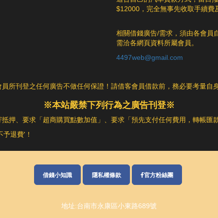
$12000，完全無事先收取手續
相關借錢廣告/需求，須由各會員
需洽各網頁資料所屬會員。
4497web@gmail.com
金主會員所刊登之任何廣告不做任何保證！請借客會員借款前，務必要考量
※本站嚴禁下列行為之廣告刊登※
寄抵押、要求「超商購買點數加值」、要求「預先支付任何費用，轉帳匯
予退費'！
借錢小知識
隱私權條款
官方粉絲團
地址:台南市永康區小東路689號