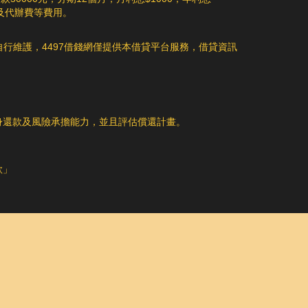
費及代辦費等費用。
自行維護，4497借錢網僅提供本借貸平台服務，借貸資訊
自身還款及風險承擔能力，並且評估償還計畫。
款」