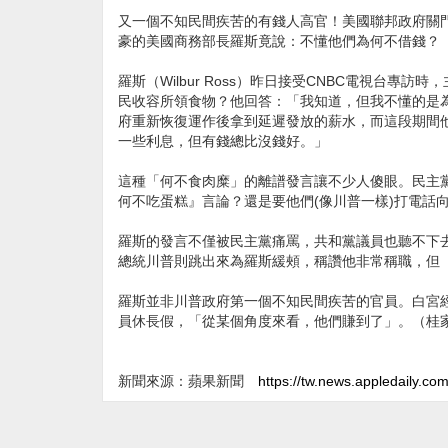
又一個不知民間疾苦的有錢人高官！美國聯邦政府關門
豪的美國商務部長羅斯竟說：不懂他們為何不借錢？
羅斯（Wilbur Ross）昨日接受CNBC電視台
民收容所領食物？他回答：「我知道，但我不懂的是為
府重新恢復運作後拿到延遲發放的薪水，而這段期間
一些利息，但有錢總比沒錢好。」
這種「何不食肉糜」的離譜發言讓不少人傻眼。民主黨籍眾
何不吃蛋糕』言論？還是要他們(像川普一樣)打電話
羅斯的發言不僅被民主黨痛罵，共和黨議員也聽不下去。
總統川普則跳出來為羅斯緩頰，稱讚他非常稱職，但
羅斯並非川普政府第一個不知民間疾苦的官員。白宮經濟顧
員休長假，「從某個角度來看，他們賺到了」。（桂
新聞來源：蘋果新聞
https://tw.news.appledaily.co