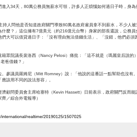
進入34天，80萬公務員無薪水可領，許多人正煩惱如何過日子時，身為
專訪時，主持人問他是否知道政府關門導致80萬名政府雇員拿不到薪水，不少人
什麼？」這位擁有7億美元（約216億元台幣）身家的部長還說，公務員
他們大可以借貸過日子：「沒有理由無法借錢生活」、「沒錯，他們必須
院議長裴洛西（Nancy Pelosi）痛批：「這不就是（瑪麗皇后說的
向老爸借錢？」
參議員羅姆尼（Mitt Romney）說：「他說的這番話一點幫助也沒有
「應該用不同的說法形容」。
問委員會主席哈塞特（Kevin Hassett）日前表示，政府關門反而能
家齊／綜合外電報導）
m/international/realtime/20190125/1507025