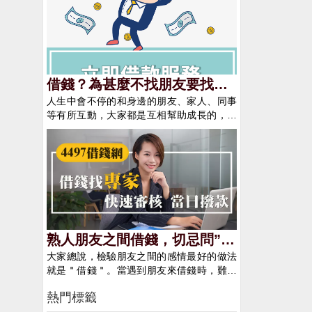
而其他人則是早已成家立業了。為了享受生
不方便婉拒，直到交往一年後，王男便開始
話，那麼銀行可能會降低借款的額度並提高
活而借錢，代價是沉重的 許多人都會覺得借
以生意失敗等理由向李女借錢，在網戀的3
借款的利息，甚至會直接拒絕過件。因此每
錢這事件沒什麼大不了的事情，但往往沒有
年中就借了30多萬人民幣（約新台幣140多
年最好可以對自己的信用評分/聯徵紀錄進行
想過借錢是需要付出很多代價的，除了現實
萬）。後來李女驚覺不對勁，不斷借錢沒還
檢查(每年有提供一次的免費查詢服務)。信
面需要償還所借的錢及衍生的利息外，還需
又避不見面，忍不住報警才發現，這個男友
用報告/聯徵分數查詢連結-
要償還欠下的人情債。 很多人借錢都是因為
竟是好姐妹扮的。 -------------------------------
借錢？為甚麼不找朋友要找民
https://apply.jcic.org.tw/CreditQueryInput.do2.
虛榮心作祟，想要讓身邊的朋友感覺自己過
------------------------------------------------------
降低信用卡的額度相信每個手邊都會有幾張
人生中會不停的和身邊的朋友、家人、同事
間借款呢？
得很好，而總是讓自己衝動消費，最終這個
------------------------------------------------------
使用不到的信用卡，但你不知道的是即使是
等有所互動，大家都是互相幫助成長的，彼
問題會像雪球一樣越滾越大，最後只能拿自
借錢要尋求正規管道，不要利用一些旁門
未使用的信用卡也會占用到自身的借款額
此都有會需要幫助的一天。然而亞洲人對於
己後半段的人生來償還這些自己造成的債
管道甚至到來欺騙自己的閨蜜。雖然可能當
度。假設你有兩張10萬額度的信用卡是平常
人情的部分都特別注重，就拿借錢這件事情
務。因為生活中突發狀況而借錢，4497借錢
下可以借到錢，但後續東窗事發後不僅與長
沒有在使用的，那這兩張卡便會占用申請信
來說，很多人是因為礙於人情壓力的關係，
網挺您 除了上述借錢享受生活的案例之外，
年的閨蜜撕破臉了，甚至還要面臨法律上的
用貸款時20萬的額度，所以會建議平沒在使
心裡明明不願意借錢出去，卻又因為面子問
人生中往往會遇到突然發生的意外，如家人
制裁。 借錢並非丟臉的事，只要有借有還，
用的信用卡可以辦理剪卡，一來是減少被盜
題而不得不借。但要注意的是有的人借錢，
生病、出車禍、或是因為國際情勢的影響造
再借不難。而且借錢一定要經由正規的管
刷的風險，二來還可以加自己貸款的額度。
是真的暫時遇到的困難，如婚喪嫁娶等，或
成的經濟不景氣，這些很多都是自己想避免
道，而不是用偷拐搶騙的方式，不僅解決不
3. 減少自身的債務自身所背負的債務無疑是
是生意臨時周轉不靈，短時間內熬過去後便
卻又避免不了的事情，為了幫助大家度過這
了事情還會為自己惹上更多的麻煩。 4497
會影響到借錢額度的高低，因此若有可以償
可以順利還錢，有的則是只想借錢來享樂
個難關，4497借錢網提供了全台的借錢資訊
借錢網：https://4497tw.com 4497借錢免費
還先前債務的機會時，請盡快將債務還清。
熟人朋友之間借錢，切忌問”借
的。這兩者之間的差異還是很大的，前者是
整合，有小額借款、信用借款、證件借款等
刊登：https://4497tw.com/user-regedit
除此之外，每月的信用卡也不要僅繳最低金
因為臨時的意外或是外在因素影響而產生
大家總說，檢驗朋友之間的感情最好的做法
多少”！該怎麼做較適當呢？
各種民間借款的管道，讓各位在遇到資金難
額，減少可能會被貸方認為償債能力不佳的
的，視情況能幫就盡量幫忙，否則真沒了人
就是＂借錢＂。當遇到朋友來借錢時，難免
關時，除了銀行之外還有一個民間借款的管
機會。4. 提高自己的收入增加自己的收入除
情味。然而後者，主要的原因都是出在自己
會煩惱該不該借。借了，怕有去無回；不
道。
了可以讓自己生活變得更好之外，還可以提
身上，平常沒有好好規劃財務和工作，只想
熱門標籤
借，又怕影響好友之間的情誼。很多時候，
高自己的借款額度。無論是透過升職加薪或
著預支自己的消費，等錢不夠用的時候才會