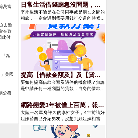
日常生活借錢應急沒問題，但
億萬富
平常生活不論是在公司同事或是朋友之間的
千萬不要借錢來享受生活
相處，一定會遇到需要用錢打交道的時候，
吃飯、唱歌、喝酒、玩樂都是需要用到錢
被迫去遊
的。有的人明明收入不高，或是還在償還其
會在政
他債務，就硬是要借錢來打腫臉充胖子，硬
因此付
是要讓自己很有面子。 這些人往往心裡會想
著，我借錢只要借這一次就好，下次就不會
了。但現實往往是一借再借，因為沒有付出
）『為
就可以得到金錢，會讓自己有成一個壞習
慣，因為人的消費欲望會是無限的，有了第
一次借錢的甜頭，就會想借第二次，最終還
提高【借款金額及】及【貸款
。」美國
是讓自己陷入無止盡的償債深淵。借錢來享
要如何提高借款金額及過件的機會呢？無論
過件機會】的方式！
受生活，其實是在透支自己的未來 現今社會
是申請任何一種類型的貸款，自身的借款條
上很多年輕人，因銀行信用卡取得容易，常
讓公務
件都會是一個很重要的考量因素，這將會影
常會養成先享受再說的心態，但他們往往不
響到最後借款的金額及利率。那麼該如何提
網路戀愛3年被借上百萬，報警
知道這樣的借錢提前消費行為是在透支自己
高自己的借貸條件，來提升借錢的額度呢？
的人生，每個人可以奮鬥打拼的時間其實不
大陸一名單身許久的李姓女子，4年前請好
才知帥男友是閨密
1. 了解自身的信用評分(聯徵查詢)首先，申
長。假使選擇了現在借錢享受，那麼再未來
姐妹替自己介紹男友，沒想到好姐妹相當積
請貸款時貸方一定會先確認你的信用評分，
別人在享受時，你就必須花更多的時間去償
極有效率，很快地介紹她一個「高富帥」王
會透過信用評分了解你過往的貸款紀錄、信
還自己造成的債務。且當你好不容易把債務
姓男子，兩人互加微信後便陷入熱戀，只是
用卡使用紀錄以及目前的財務狀況是否正
清償完畢時，你的戶頭只是從負數變成零，
李女每每想約見面，王男都會以在國外工作
常。如有一些不良的遲繳紀錄或是呆帳的