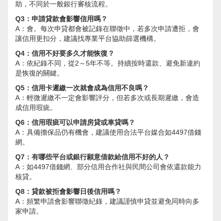
助，不同於一般銀行審核流程。
Q3：申請貸款會影響信用嗎？
A：會。每次申貸都會被記錄在聯徵中，若多次申請遭拒，會
讓信用更扣分，建議找專業平台協助篩選機構。
Q4：信用不好要多久才能恢復？
A：依紀錄不同，從2～5年不等。持續按時還款、避免新違約
是恢復的關鍵。
Q5：信用卡遲繳一次就會成為信用不良嗎？
A：輕微遲繳不一定會影響評分，但若多次或長期遲繳，會造
成信用瑕疵。
Q6：信用瑕疵可以申請房貸或車貸嗎？
A：具備擔保品仍有機會，建議使用合法平台媒合如4497借錢
網。
Q7：有哪些平台或銀行願意借款給信用不好的人？
A：如4497借錢網、部分信用合作社與民間公司會依還款能力
核貸。
Q8：貸款被拒會影響日後信用嗎？
A：頻繁申請會影響聯徵紀錄，建議謹慎申貸並避免同時向多
家申請。