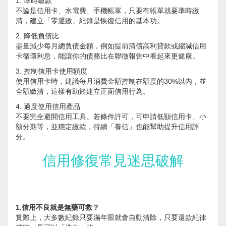
1. 準時繳款
不論是信用卡、水電費、手機帳單，只要有帳單就要準時繳
清，建立「零遲繳」紀錄是恢復信用的基本功。
2. 降低負債比
盡量減少每月總負債金額，例如提前清償高利貸款或縮減信用
卡循環利息，能讓你的債務比在聯徵報告中看起來更健康。
3. 控制信用卡使用額度
使用信用卡時，建議每月消費金額控制在額度的30%以內，並
全額繳清，這樣有助於建立正面信用行為。
4. 適度使用信用產品
不要完全避開信用工具。若條件許可，可申請低額信用卡、小
額分期等，並穩定繳款，持續「養信」也能幫助提升信用評
分。
信用修復常見迷思破解
1.信用不良就是無藥可救？
實際上，大多數紀錄只要滿年限就會自動清除，只要還款紀律