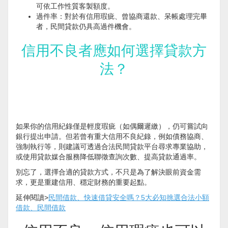
可依工作性質客製額度。
過件率：對於有信用瑕疵、曾協商還款、呆帳處理完畢
者，民間貸款仍具高過件機會。
信用不良者應如何選擇貸款方
法？
如果你的信用紀錄僅是輕度瑕疵（如偶爾遲繳），仍可嘗試向
銀行提出申請。但若曾有重大信用不良紀錄，例如債務協商、
強制執行等，則建議可透過合法民間貸款平台尋求專業協助，
或使用貸款媒合服務降低聯徵查詢次數、提高貸款通過率。
別忘了，選擇合適的貸款方式，不只是為了解決眼前資金需
求，更是重建信用、穩定財務的重要起點。
延伸閱讀>
民間借款、快速借貸安全嗎？5大必知挑選合法小額
借款、民間借款