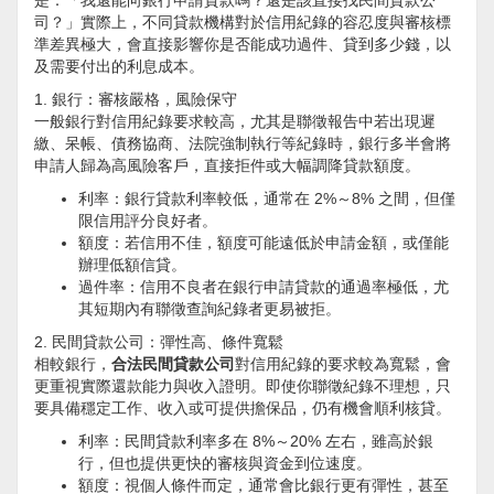
是：「我還能向銀行申請貸款嗎？還是該直接找民間貸款公
司？」實際上，不同貸款機構對於信用紀錄的容忍度與審核標
準差異極大，會直接影響你是否能成功過件、貸到多少錢，以
及需要付出的利息成本。
1. 銀行：審核嚴格，風險保守
一般銀行對信用紀錄要求較高，尤其是聯徵報告中若出現遲
繳、呆帳、債務協商、法院強制執行等紀錄時，銀行多半會將
申請人歸為高風險客戶，直接拒件或大幅調降貸款額度。
利率：銀行貸款利率較低，通常在 2%～8% 之間，但僅
限信用評分良好者。
額度：若信用不佳，額度可能遠低於申請金額，或僅能
辦理低額信貸。
過件率：信用不良者在銀行申請貸款的通過率極低，尤
其短期內有聯徵查詢紀錄者更易被拒。
2. 民間貸款公司：彈性高、條件寬鬆
相較銀行，
合法民間貸款公司
對信用紀錄的要求較為寬鬆，會
更重視實際還款能力與收入證明。即使你聯徵紀錄不理想，只
要具備穩定工作、收入或可提供擔保品，仍有機會順利核貸。
利率：民間貸款利率多在 8%～20% 左右，雖高於銀
行，但也提供更快的審核與資金到位速度。
額度：視個人條件而定，通常會比銀行更有彈性，甚至