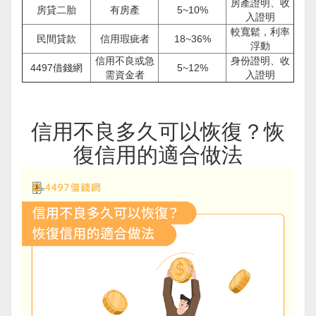
房產證明、收
房貸二胎
有房產
5~10%
入證明
較寬鬆，利率
民間貸款
信用瑕疵者
18~36%
浮動
信用不良或急
身份證明、收
4497借錢網
5~12%
需資金者
入證明
信用不良多久可以恢復？恢
復信用的適合做法