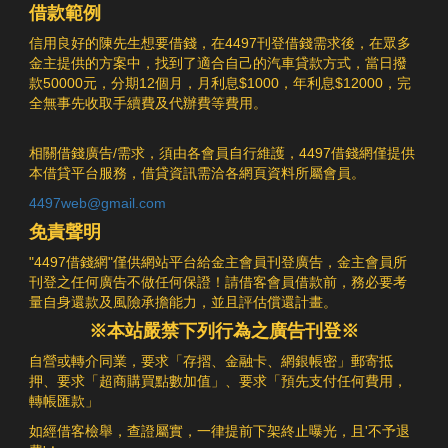
借款範例
信用良好的陳先生想要借錢，在4497刊登借錢需求後，在眾多
金主提供的方案中，找到了適合自己的汽車貸款方式，當日撥
款50000元，分期12個月，月利息$1000，年利息$12000，完
全無事先收取手續費及代辦費等費用。
相關借錢廣告/需求，須由各會員自行維護，4497借錢網僅提供
本借貸平台服務，借貸資訊需洽各網頁資料所屬會員。
4497web@gmail.com
免責聲明
"4497借錢網"僅供網站平台給金主會員刊登廣告，金主會員所
刊登之任何廣告不做任何保證！請借客會員借款前，務必要考
量自身還款及風險承擔能力，並且評估償還計畫。
※本站嚴禁下列行為之廣告刊登※
自營或轉介同業，要求「存摺、金融卡、網銀帳密」郵寄抵
押、要求「超商購買點數加值」、要求「預先支付任何費用，
轉帳匯款」
如經借客檢舉，查證屬實，一律提前下架終止曝光，且'不予退