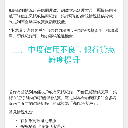
如果你的情況只是偶爾遲繳、總繳款未延遲太久，屬於信用分
數下降但無呆帳或協商紀錄，銀行可能仍會視情況提供貸款，
只是利率會略高或貸款額度較低。
*小建議：這類客戶可加強財力證明，例如提供薪資單、扣繳憑
單、勞保紀錄等，增加審核通過機會。
二、中度信用不良，銀行貸款
難度提升
若你有曾被列為催收戶或有呆帳紀錄，即使已經清償完畢，銀
行在短時間內仍可能拒絕核貸。這是因為金融機構多半會參考
近兩至五年的聯徵紀錄，將你視為「高風險客戶」。
常見情況包含：
有多筆貸款逾期未繳
呆帳紀錄已清償但未滿5年