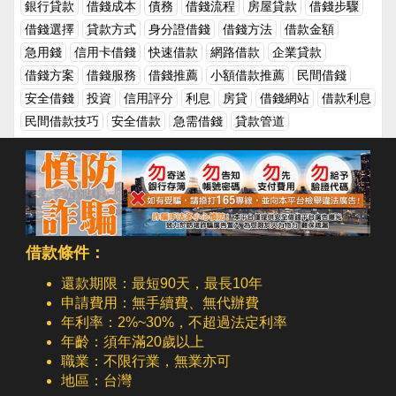
銀行貸款
借錢成本
債務
借錢流程
房屋貸款
借錢步驟
的。朋友、家人並不是用來借錢的工具，如果自己真的有困難時，
借錢選擇
貸款方式
身分證借錢
借錢方法
借款金額
應該要依靠自己的條件或是能力去尋找解決的管道，這樣才是一個
負責任的成年人！延伸閱讀借錢的原則，該如何借錢呢?朋友需要
急用錢
信用卡借錢
快速借款
網路借款
企業貸款
借錢，如何換個角度來幫助他呢？朋友有借錢需求？先別急著拒
借錢方案
借錢服務
借錢推薦
小額借款推薦
民間借錢
絕！聰明人應該這樣做
安全借錢
投資
信用評分
利息
房貸
借錢網站
借款利息
民間借款技巧
安全借款
急需借錢
貸款管道
借款條件：
還款期限：最短90天，最長10年
申請費用：無手續費、無代辦費
年利率：2%~30%，不超過法定利率
年齡：須年滿20歲以上
職業：不限行業，無業亦可
地區：台灣