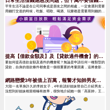
日常生活借錢應急沒問題，但千萬不要借錢來
平常生活不論是在公司同事或是朋友之間的相處，一定會遇到需要
享受生活
用錢打交道的時候，吃飯、唱歌、喝酒、玩樂都是需要用到錢的。
有的人明明收入不高，或是還在償還其他債務，就硬是要借錢來打
腫臉充胖子，硬是要讓自己很有面子。 這些人往往心裡會想著，
我借錢只要借這一次就好，下次就不會了。但現實往往是一借再
借，因為沒有付出就可以得到金錢，會讓自己有成一個壞習慣，因
為人的消費欲望會是無限的，有了第一次借錢的甜頭，就會想借第
二次，最終還是讓自己陷入無止盡的償債深淵。借錢來享受生活，
其實是在透支自己的未來 現今社會上很多年輕人，因銀行信用卡
取得容易，常常會養成先享受再說的心態，但他們往往不知道這樣
的借錢提前消費行為是在透支自己的人生，每個人可以奮鬥打拼的
提高【借款金額及】及【貸款過件機會】的方
時間其實不長。假使選擇了現在借錢享受，那麼再未來別人在享受
要如何提高借款金額及過件的機會呢？無論是申請任何一種類型的
式！
時，你就必須花更多的時間去償還自己造成的債務。且當你好不容
貸款，自身的借款條件都會是一個很重要的考量因素，這將會影響
易把債務清償完畢時，你的戶頭只是從負數變成零，而其他人則是
到最後借款的金額及利率。那麼該如何提高自己的借貸條件，來提
早已成家立業了。為了享受生活而借錢，代價是沉重的 許多人都
升借錢的額度呢？1. 了解自身的信用評分(聯徵查詢)首先，申請貸
網路戀愛3年被借上百萬，報警才知帥男友是
會覺得借錢這事件沒什麼大不了的事情，但往往沒有想過借錢是需
款時貸方一定會先確認你的信用評分，會透過信用評分了解你過往
要付出很多代價的，除了現實面需要償還所借的錢及衍生的利息
大陸一名單身許久的李姓女子，4年前請好姐妹替自己介紹男友，
閨密
的貸款紀錄、信用卡使用紀錄以及目前的財務狀況是否正常。如有
外，還需要償還欠下的人情債。 很多人借錢都是因為虛榮心作
沒想到好姐妹相當積極有效率，很快地介紹她一個「高富帥」王姓
一些不良的遲繳紀錄或是呆帳的話，那麼銀行可能會降低借款的額
祟，想要讓身邊的朋友感覺自己過得很好，而總是讓自己衝動消
男子，兩人互加微信後便陷入熱戀，只是李女每每想約見面，王男
度並提高借款的利息，甚至會直接拒絕過件。因此每年最好可以對
費，最終這個問題會像雪球一樣越滾越大，最後只能拿自己後半段
都會以在國外工作不方便婉拒，直到交往一年後，王男便開始以生
自己的信用評分/聯徵紀錄進行檢查(每年有提供一次的免費查詢服
的人生來償還這些自己造成的債務。因為生活中突發狀況而借錢，
意失敗等理由向李女借錢，在網戀的3年中就借了30多萬人民幣
務)。信用報告/聯徵分數查詢連結-
4497借錢網挺您 除了上述借錢享受生活的案例之外，人生中往往