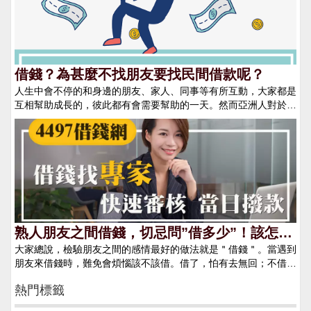
（約新台幣140多萬）。後來李女驚覺不對勁，不斷借錢沒還又避
https://apply.jcic.org.tw/CreditQueryInput.do2. 降低信用卡的額度
會遇到突然發生的意外，如家人生病、出車禍、或是因為國際情勢
不見面，忍不住報警才發現，這個男友竟是好姐妹扮的。 ----------
相信每個手邊都會有幾張使用不到的信用卡，但你不知道的是即使
的影響造成的經濟不景氣，這些很多都是自己想避免卻又避免不了
---------------------------------------------------------------------------------
是未使用的信用卡也會占用到自身的借款額度。假設你有兩張10
的事情，為了幫助大家度過這個難關，4497借錢網提供了全台的
------------------------------------------------ 借錢要尋求正規管道，
萬額度的信用卡是平常沒有在使用的，那這兩張卡便會占用申請信
借錢資訊整合，有小額借款、信用借款、證件借款等各種民間借款
不要利用一些旁門管道甚至到來欺騙自己的閨蜜。雖然可能當下可
用貸款時20萬的額度，所以會建議平沒在使用的信用卡可以辦理
的管道，讓各位在遇到資金難關時，除了銀行之外還有一個民間借
以借到錢，但後續東窗事發後不僅與長年的閨蜜撕破臉了，甚至還
借錢？為甚麼不找朋友要找民間借款呢？
剪卡，一來是減少被盜刷的風險，二來還可以加自己貸款的額度。
款的管道。
要面臨法律上的制裁。 借錢並非丟臉的事，只要有借有還，再借
3. 減少自身的債務自身所背負的債務無疑是會影響到借錢額度的
人生中會不停的和身邊的朋友、家人、同事等有所互動，大家都是
不難。而且借錢一定要經由正規的管道，而不是用偷拐搶騙的方
高低，因此若有可以償還先前債務的機會時，請盡快將債務還清。
互相幫助成長的，彼此都有會需要幫助的一天。然而亞洲人對於人
式，不僅解決不了事情還會為自己惹上更多的麻煩。 4497借錢
除此之外，每月的信用卡也不要僅繳最低金額，減少可能會被貸方
情的部分都特別注重，就拿借錢這件事情來說，很多人是因為礙於
網：https://4497tw.com 4497借錢免費刊登：
認為償債能力不佳的機會。4. 提高自己的收入增加自己的收入除
人情壓力的關係，心裡明明不願意借錢出去，卻又因為面子問題而
https://4497tw.com/user-regedit
了可以讓自己生活變得更好之外，還可以提高自己的借款額度。無
不得不借。但要注意的是有的人借錢，是真的暫時遇到的困難，如
論是透過升職加薪或是兼職方式，都是可以提高貸款額度的方式，
婚喪嫁娶等，或是生意臨時周轉不靈，短時間內熬過去後便可以順
只要有穩定且成長的收入，在貸方眼中你就是個好客戶！5. 尋找
利還錢，有的則是只想借錢來享樂的。這兩者之間的差異還是很大
適合的保人 若想要快速地提高自身借款額度以及過件機會，尋找
的，前者是因為臨時的意外或是外在因素影響而產生的，視情況能
一個條件優良的連帶保證人，這麼一來便可以藉由保證人的條件來
幫就盡量幫忙，否則真沒了人情味。然而後者，主要的原因都是出
提高自身的額度。但若借款是透過保證人達成的，務必要準時還
在自己身上，平常沒有好好規劃財務和工作，只想著預支自己的消
款，避免債務轉嫁到保證人身上！
費，等錢不夠用的時候才會想到要找朋友幫忙！但不管什麼情況，
熟人朋友之間借錢，切忌問”借多少”！該怎麼
只要是遇到這幾種朋友需要小額借款的，都務必要再三謹慎。一、
大家總說，檢驗朋友之間的感情最好的做法就是＂借錢＂。當遇到
做較適當呢？
長年欠債，卻又沒有一個穩定工作的人江山易改，本性難移。如果
朋友來借錢時，難免會煩惱該不該借。借了，怕有去無回；不借，
身邊像這樣的朋友，有天突然跟你說他想創業或是投資項目，只是
又怕影響好友之間的情誼。很多時候，朋友來借錢的數目都會超出
差一筆錢希望你可以幫助他的時候，這時請務必在三查證，也多多
熱門標籤
我們的預期或是可以負擔的範圍，這時不免會猶豫要不要拒絕。拒
了解朋友究竟是要做什麼樣的創樣或投資，除了可以幫他排除風險
絕了怕對方覺得我不認同這份友情的價值；不拒絕又會造成自己財