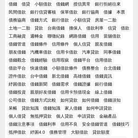
外，也可以建議他先自己去找一份正職的工作自己努力賺錢，學會
務上的困擾。其實，在現在網際網路發達的時代，當朋友急需用錢
借錢
借貸
小額借款
借錢網
授信異常
銀行拒絕往來
理財後再開始自己創樣投資，一方面是盡到朋友的情誼協助她可以
時也可以介紹他至網路上快速借錢的民間借錢管道，如4497借錢
民間借款
銀行信貸審核
保單借款
銀行協商
借據
本票
真的改過向善，一方面是可以避免掉借錢的這個風險，畢竟已經有
網就有提供24小時的民間借款資訊，如：小額借款、證件借款、
了解過這個朋友先前的處世態度，實在是不太建議拿自己辛苦賺來
債務協商
借錢方式
銀行借款
小額信貸
房屋一二胎
汽機車借款、支票借款等管道，也有提供當日撥款以及要如何借款
的錢賭這一把。二、把友誼、情誼掛在嘴邊的人這種類型的人其實
的相關資訊，且服務都是全省的，相信可以很快速的幫助到朋友度
土地一二胎
貸款
台南借錢
擔保人
借款利率
信貸
借款
是所謂得偽君子，假如一個真把你們之間友誼看得特別重的人，是
過資金難關。當朋友需要借錢時，只要你詢問了＂借多少＂，就讓
工商融資
週轉金
聯徵紀錄
網路借錢
信用
當舖借款
絕對不會隨意開口向你借錢的。曾經看過朋友因為自己缺錢而向另
自己陷入了困境其實很多時候，朋友來借錢都是抱持著試一試的態
外一個朋友開口借錢，但因為他自己也沒有多餘的閒錢，竟然希望
借錢管道
借錢條件
信用條件
個人信貸
親友借錢
度，但一聽到這個回復心中都會有所期待，覺得可以從你這邊借到
他去向銀行或家人借錢來幫助他。如果身邊有這種朋友真的是可以
朋友借錢
汽機車借款
信用卡借款
汽車貸款
同事借錢
錢。但只要最後借款的金額和原先說好的不同，或是最後因其他因
不留情面的斷絕來往了，難道自己就沒有朋友家人？沒辦法自己向
素沒有借錢給朋友，都會讓彼此的關係蒙上了陰影，說實在的是件
借錢觀念
借錢經驗
信用瑕疵
借錢平台
信用借款
銀行借錢嗎？會這樣做的往往都是利用感情勒索來為自己得到好
吃力不討好的事情。與其問朋友＂借多少＂，不如問朋友＂怎麼了
借款平台
快速借錢
小額借款條件
債務整合
台北借錢
處，從一開始交這個朋友都是為了自己的利益著想，這種朋友實在
＂朋友來借錢時最適合的回答就是＂怎麼了＂，除了可以讓對方覺
是借不得！三、小心眼的人許多人在和朋友借錢時都會給自己預設
證件借款
台中借錢
新北借錢
高雄借錢
借錢資訊
得自己是有真的在關心她，若日後沒有借錢給他也讓彼此都有個台
一個可能借到的金額，往往只要朋友借給他的金額和她心理預期的
階可以下。況且，若朋友真的是因為疾病或是家裡出事了急需周轉
紓困借款
借錢新聞
借錢需求
借錢證據
銀行借錢
不符合，還是會把這筆錢借了，之後四處跟別人說朋友很小氣只借
金，不論你借多少錢給她都會銘記在心，對我們更加感激。若需要
借錢投資
親朋好友借錢
信用卡預借現金
線上借錢
他一點錢，等到還錢的時候沒有準時還上，朋友稍微提醒一下又會
的金額超出自己可以負擔的範圍也可以讓朋友到4497借錢網尋找
被說就一點點錢有必要催促成這樣嗎？當你把自己的錢借給這樣的
公司借款
借錢方式比較
如何貸款
如何借錢
借錢須知
其他民間借款管道的金主幫忙，相信可以順利讓朋友度過難關的。
朋友時，無疑是做了件吃力不討好的事，讓自己陷入進退兩難的情
延伸閱讀：如何使用借錢網？該怎麼借錢呢？安全可靠的借錢平
呆帳
貸款知識
借錢知識
家人借錢
如何申請貸款
況。 其實無論朋友需要的是小額借款或是較大額的借貸時，通常
台-4497借錢網為甚麼要用借錢平台而不找朋友借錢呢?
個人借貸
無抵押貸款
個人貸款
申請貸款
金融產品
我都會建議他們可以尋求民間借款的幫助，必竟朋友借錢之間容易
產生的風險實在太多了。況且，現在網路發達，只要在網路上尋找
借錢注意事項
借錢利率
信用不良
安全借錢管道
借錢技巧
借錢或是小額借款的相關資訊都可以輕易找到全省各地的借款方
抵押借款
紓困4.0
債務管理
大額借款
貸款額度
式，如小額借款、證件借款、汽機車借款等，都是可以輕易搜尋到