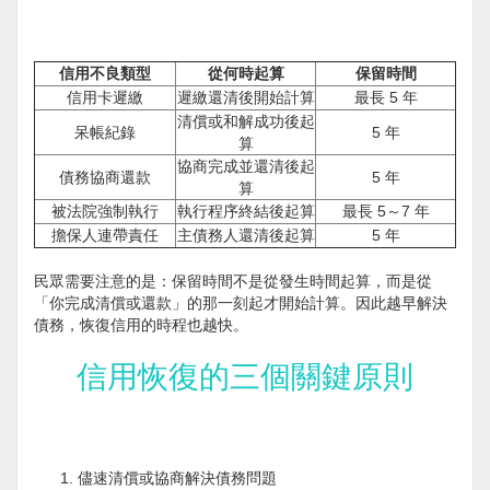
信用不良類型
從何時起算
保留時間
信用卡遲繳
遲繳還清後開始計算
最長 5 年
清償或和解成功後起
呆帳紀錄
5 年
算
協商完成並還清後起
債務協商還款
5 年
算
被法院強制執行
執行程序終結後起算
最長 5～7 年
擔保人連帶責任
主債務人還清後起算
5 年
民眾需要注意的是：保留時間不是從發生時間起算，而是從
「你完成清償或還款」的那一刻起才開始計算。因此越早解決
債務，恢復信用的時程也越快。
信用恢復的三個關鍵原則
儘速清償或協商解決債務問題