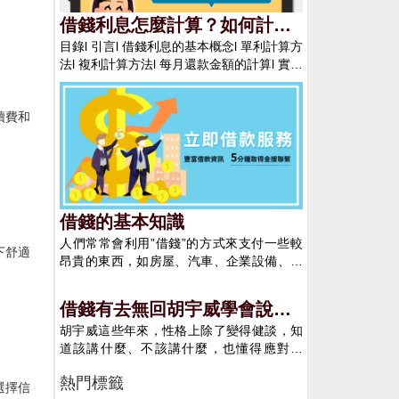
夠幫助親朋評價值不值的借，方便親朋做出
面前去打電話要帳，讓對方知道你確實有借
決策。 在告貸時就要告訴還款日期，讓親朋
借錢利息怎麼計算？如何計算
出去錢。假如對方急需用錢，就不會在你這
心裡有數，一起也傳達準時歸還的信息。 假
目錄l 引言l 借錢利息的基本概念l 單利計算方
每月的貸款還款金額？
兒瞎等著，會自己去想其他的辦法了！ 四、
如朋友肯借錢是情面，親朋好友的錢存在銀
法l 複利計算方法l 每月還款金額的計算l 實際
錙銖必較法，提高借錢的條件 例如給個較短
行是有利息的，所以借錢時必定要寫明利息
案例分析l 結論l 利率計算工具l 引言在現代社
的還錢的期限，也可以把利息加高，讓對方
條款，利息額應高於銀行貸款利率。 借錢要
會中，借錢已經成為許多人生活中不可或缺
覺得從你這兒借錢不划算，就不會跟你借錢
主動簽定告貸合同或打借單。親朋是親朋，
的一部分。不論是購買房屋、汽車，還是應
續費和
了。但這個辦法有危險，讓對方覺得你這個
利益是利益，按規矩辦手續使兩邊的利益得
急醫療費用，甚至是教育支出，借款都是解
人不老實。不過相比於怕她不還你的錢，你
到保證，防止日後反目成仇。 借錢時情緒要
決財務需求的重要途徑。透過貸款，個人和
覺得，哪個更讓你更能夠接受呢？就看你敢
懇切，給親朋考慮的時刻和回絕的權利。親
家庭可以提前實現某些重要目標，而不必等
不敢跟對方錙銖必較了！ 五、反轉角色法，
朋沒有必定借錢給誰的職責，或許他們也錢
到積累足夠的資金。然而，借款不僅僅是取
反過來跟他借錢 可以透過這個方式讓他知道
緊張，假如親朋沒有借，不能因此心存芥
得資金那麼簡單。借款的成本，即利息，對
你現在也缺錢，這樣他瞬間就會改變向你借
蒂。 必定記清楚並依照約好的時刻還本付息
借錢的基本知識
於借款人來說是至關重要的。理解借錢利息
錢的想法了。這個反轉角色一定要做的確
並保存還款憑據或在借單上簽收。借錢是對
的計算方式，並能準確預測每月還款金額，
人們常常會利用”借錢”的方式來支付一些較
實，不留證據。別一邊說跟他人借錢，又大
友情的檢測，假如沒有依照約好還錢，則是
下舒適
是每個借款人應該具備的基本知識。這不僅
昂貴的東西，如房屋、汽車、企業設備、投
把大把的花錢，那很快就會讓對方知道你這
闡明告貸諾言和人品有問題。 向親朋好友借
有助於借款人做出明智的財務決策，還能幫
資等。這些花費通常不是靠短期的薪資就可
是在耍投機。盡管你不必再怕他人再借你錢
錢要有借有還，並付利息，而借錢給親朋是
助他們避免潛在的財務風險。l 借錢利息的基
以支付，因此會透過借錢的方式來完成以上
了，可是也影響了你在他人心目中的形象！
借錢有去無回胡宇威學會說No
也應考量，借給諾言好暫時有困難的親朋，
本概念什麼是利息？定義利息和利率利息是
需求。不過，在借錢之前建議各位一定要了
必定要寫借據。 有極少數不良的所謂朋友在
胡宇威這些年來，性格上除了變得健談，知
—4497借錢網，借錢案例
借款人在借款期間支付給貸款人的費用，它
解這些基本知識，避免在貸款的時候當了冤
借錢的時分可能好話說盡，但在留告貸憑據
道該講什麼、不該講什麼，也懂得應對進
是借款人為獲得資金使用權而支付的代價。
大頭！第一，要先了解自己是否真的有貸款
的時分用消字筆寫，這必定要留神，不必別
退，尤其面對不同的朋友，秉持一貫以誠待
簡單來說，利息是借錢的成本。利率則是這
的需求先確認自己借錢是否只為了滿足自己
人的筆寫借單可預防之。 差異“欠條”和“借
熱門標籤
人之外，自己也有一套相處方式，「因為人
個成本的比例，通常以年百分比（APR,
的慾望，或是為了解決日常生活的問題。再
選擇信
單”的差異。法令上，“借單”的訴訟有用期是