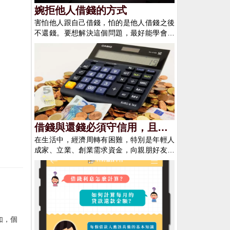
婉拒他人借錢的方式
害怕他人跟自己借錢，怕的是他人借錢之後
不還錢。要想解決這個問題，最好能學會拒
絕他人借錢的幾個好辦法，這樣就不會得罪
人，也不會由於他人不還錢而害怕了。這邊
有簡單的五個小方式，你都知道嗎？ 一、轉
移視線法，讓對方聽天由命 有人跟你借錢
嗎？不要一開口就說不借，能夠經過轉移視
線的辦法，讓對方聽天由命。例如你告訴
他，你的錢是由另一半管理的。假如要借的
話，還要回家跟他好好的商量一下。最好能
讓他知道，錢的使用權上，你沒有任何發言
借錢與還錢必須守信用，且當
權！ 二、長吁短嘆法，說出你的不簡單 不
在生活中，經濟周轉有困難，特別是年輕人
違約時要承擔該負的責任
管你是不是真的有錢，或許是沒錢，有人跟
成家、立業、創業需求資金，向親朋好友借
你借錢的時候，你又怕對方不還，就能夠經
錢或被親朋借錢是常有的事，歸於正常的民
過長吁短嘆的辦法，說出你的不簡單和無
間借貸。 借錢要辦手續，借單要標準，要有
奈。說白了便是讓對方知道你現在也沒有那
利息補償，還錢也要保存憑據。假如還錢有
麼多的錢，情到深處時，對方就會消除向你
困難應提早闡明簽定補充協議，如若違約則
借錢的想法了！ 三、故意拖延法，讓對方自
要承當違約職責。 俗話說親兄弟明算賬，向
動放棄 就是告訴他錢能夠借，可是需要等，
親朋借錢要告訴借錢的用處，是用來投資創
例如你可以說你的錢都借出去了，需要他人
如，個
業做生意仍是買房成婚的。告訴資金用處能
還了之後才借給你。且你還能夠假裝在對方