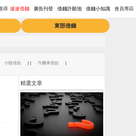
速速借錢
廣告刊登
借錢許願池
借錢小知識
會員專區
搜尋
東部借錢
小額借款
| |
汽機車借款
|
精選文章