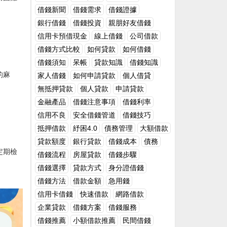
讓告貸人以存單、債券、機動車、房產等個
https://tw.mobi.yahoo.com/news/借錢有去
不同的利息計算方法。以下是常見的幾種計
借錢新聞
借錢需求
借錢證據
人產業作典當，並完善擔保或典當手續。 告
無回胡宇威學會說no-215008268.html
算方式：固定利率貸款：利率在貸款期間內
銀行借錢
借錢投資
親朋好友借錢
貸利率應合理合法，可適在銀行同期利率的
保持不變，通常使用單利或簡單的複利計
四倍以內，超出部分的利息和復利不受法令
信用卡預借現金
線上借錢
公司借款
算。浮動利率貸款：利率會根據市場利率的
保護。 留意還款期限。借出的金錢到了約好
變動而調整，通常會定期重新計算利息。累
借錢方式比較
如何貸款
如何借錢
還款期後，債權人能夠採取催收或更新借據
計複利貸款：利息按一定的計息周期（如每
借錢須知
呆帳
貸款知識
借錢知識
的方法，保護合法債權。 在寫借單的時分要
月或每季）累計，並在每個周期將利息加到
留意，無論是出借人仍是告貸人，都要依照
的麻
家人借錢
如何申請貸款
個人借貸
本金中進行複利計算。定期償還貸款：貸款
身份證上的信息書寫名字和身份證號碼。告
無抵押貸款
個人貸款
申請貸款
人每期按固定金額償還本金和利息，這種方
貸人的家庭住址、聯系電話等必定要寫清
式通常涉及更複雜的利息和本金計算。l 單利
金融產品
借錢注意事項
借錢利率
楚，並要核實信息是真實性。 借錢給別人，
計算方法單利的定義和公式單利（Simple
信用不良
安全借錢管道
借錢技巧
謹防非法集資。一般企業生產經營的利潤不
Interest）是一種基本的利息計算方式，利息
會超過百分之二十每年，假如是高利率，就
抵押借款
紓困4.0
債務管理
大額借款
僅基於最初借款金額（本金）計算，不會隨
應該警惕，謹防有借無還，慎重，最好不參
著時間的推移而改變。這種計算方式適用於
貸款額度
銀行貸款
借錢成本
債務
與。 違約是指合同當事人徹底沒有實行合同
短期貸款和簡單的投資產品。單利計算公式
定期檢
借錢流程
房屋貸款
借錢步驟
或許實行合同職責不符合約好的行為。而借
如下：利 息 = 本 金 × 利 率 × 時 間在這個
錢不仍是典型的違約行為，歸於違法行為。
借錢選擇
貸款方式
身分證借錢
公式中：本金（Principal）：借款的初始金
合同包含借單是對締約兩邊具有約束力的法
額。利率（Interest Rate）：貸款年利率，
借錢方法
借款金額
急用錢
令文件，任何一方違背了合同職責就應承當
通常以百分比表示。時間（Time）：貸款期
信用卡借錢
快速借款
網路借款
違約的法令結果，受損方有權提出危害補償
限，通常以年為單位。示例計算單利假設某
要求。 預期違約又名先期違約是指當事人一
企業貸款
借錢方案
借錢服務
人借款 10,000 元，年利率為 5%，借款期限
方在合同規則的實行期到來之前，明示或許
借錢推薦
小額借款推薦
民間借錢
為 3 年，則其應支付的利息為：利 息 =
默示其將不實行合同；實踐違約是指在合同