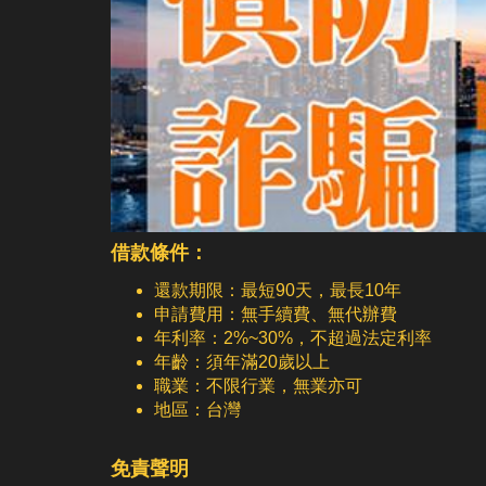
借款條件：
還款期限：最短90天，最長10年
申請費用：無手續費、無代辦費
年利率：2%~30%，不超過法定利率
年齡：須年滿20歲以上
職業：不限行業，無業亦可
地區：台灣
免責聲明