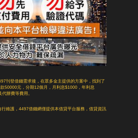
事由，就應當承當違約職責。違約職責有三
它不僅僅基於最初的本金計算利息，還會基
種基本方法，即持續實行、採取補救措施和
於每個計息期所累積的利息進行計算。這意
賠償損失。 賠償損失，也稱違約危害賠償，
味著，隨著時間的推移，利息會逐漸增加，
是指違約方以付出金錢的方法彌補受害方因
因為每個計息期的利息都會被加入到本金
違約行為所減少的產業或許所損失的利益的
中，成為下次計息的基數。複利的計算公式
職責方法。違約金是指當事人一方違背合一
如下：利 息 = 本 金 × ( 1 + 利 率 )時間 − 本
起應當向對方付出的必定數量的金錢或資產
金在這個公式中：本金（Principal）：借款
全面實行，違約方承當了經濟職責後並不能
的初始金額。利率（Interest Rate）：貸款
代替合同的實行，不能天然革除合同的法令
年利率，通常以百分比表示。時間
約束力，不能革除差錯方持續實行合同的職
（Time）：貸款期限，通常以年為單位。示
責。只需受害方要求持續實行合同，違約方
例計算複利假設某人借款 10,000 元，年利
就有必要持續實行未完成的合同職責。
率為 5%，借款期限為 3 年，則其應支付的
利息為：利 息 = 10,000 ×
497刊登借錢需求後，在眾多金主提供的方案中，找到了
(1+0.05)3−10,000首先計算 ( 1 + 0.05 )3：
0000元，分期12個月，月利息$1000，年利息
(1+0.05)3=1.157625然後計算總額：10,000
費及代辦費等費用。
× 1.157625 = 11,576.25最後，計算利息：
利 息 = 11,576.25 − 10,000 = 1,576.25元這
自行維護，4497借錢網僅提供本借貸平台服務，借貸資訊
意味著，借款人需要在三年後支付額外的
1,576.25 元作為利息，總還款金額為
11,576.25 元。複利的應用範例提供一個借
款實例，展示如何計算複利假設小華向銀行
借款 30,000 元，用於裝修房屋，年利率為