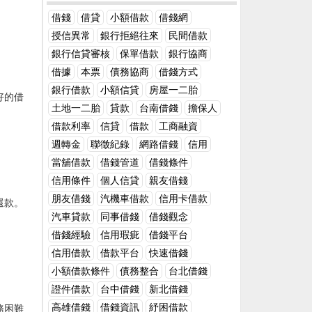
有各種性格」。他最深刻體悟是，回台發展
Annual Percentage Rate）表示。利率代表
來要確認自己目前的工作及收入在未來三年
二十年，而“欠條”的訴訟有用期只需兩年。
第2年，曾因為借30萬金援友人，結果辛苦
了每年借款金額中需要支付的利息比例。借
至三十年都可以支付每月貸款所需償還的金
借錢
借貸
小額借款
借錢網
聽以借據必定要寫“借單”，不寫“欠條“，有必
拍戲賺來的錢一去不回，「其實在國外長大
貸雙方的利息關係在借款交易中，借款人和
額，避免未來無法付款導致自己的資產遭到
授信異常
銀行拒絕往來
民間借款
要標明告貸日期和還款時借。 借單的書寫要
的孩子，想法滿單純。」那次經驗之後，讓
貸款人之間的關係是基於資金使用的協議。
法拍且信用破產。第二，必須要確保自己清
標準。要差異“今借”和“今借到”的差別，“今
銀行信貸審核
保單借款
銀行協商
他把荷包看得更緊了。 他當時入行剛拍完第
借款人需要資金來滿足特定需求，因此向貸
楚明白貸款的相關用語及合約內容確認自己
借”是表達告貸志願，容易引起概念磨糊。
2部戲，存摺裡有些收入，一位友人開口向
借據
本票
債務協商
借錢方式
款人借款，而貸款人提供資金使用權，並以
了解所申貸的利率、貸款週期、手續費、開
留意多音字和多意字。例如：今還欠款X萬
他借錢，「那時候我的概念還是美金，心想
此賺取利息作為回報。利息是貸款人對於借
辦費、條款及提前清償的違約金等項目，以
銀行借款
小額信貸
房屋一二胎
元，這兒的“還”不同的讀音其實是表達不同
好的借
1萬美金，還好嘛，後來發現他不只跟我
款風險和時間價值的補償，同時也是借款人
及後續如果在貸款上有疑問要與哪位專員做
土地一二胎
貸款
台南借錢
擔保人
的意思的。 借單要寫告貸人、日期、金額、
借，周邊朋友也借，還有人借那位友人100
為獲得即時資金使用權而支付的費用。利息
聯繫。第三，確認自己是否有足夠的條件申
告貸用處、利息和還款日期，告貸金額用大
借款利率
信貸
借款
工商融資
萬。」他曾試圖要回那筆錢，對方卻三拖四
的計算方式簡單介紹單利和複利的概念單利
請貸款●良好的信用評分；無信用瑕疵紀錄●
小寫兩種方法。 在借錢給別人之前，弄清告
拖，後來居然消失，現在他遇到要借錢的朋
（Simple Interest）：單利是最基本的利息
有足夠的存款金額●穩定的薪資轉帳證明●名
週轉金
聯徵紀錄
網路借錢
信用
貸的用處正當合法，不合法的借據法令是不
友已懂得說不，「我會說我們好好當朋友就
計算方式，其利息僅根據最初借款金額（本
下有動產、不動產可作為抵押擔保的證明 除
當舖借款
借錢管道
借錢條件
保護的。借錢給別人須留意告貸人的諾言和
好，不要到這階段，10幾年也該懂這道理，
金）計算，不會隨著時間的推移而改變。單
了上述幾項基本條件外，銀行和民間借款的
歸還才能。要看對方的固定資產、經濟收入
信用條件
個人信貸
親友借錢
不然要吃草了。」 出道至今，他最低潮時期
利計算公式為：利 息 = 本 金 × 利 率 × 時
金主也會將你目前的負債比列入計算。確保
等情況，判別其是否具有歸還才能。 應有告
是當年遇到經紀公司變動，讓他不知何去何
間複利（Compound Interest）：複利是更
自己的條件足夠申請貸款在提出申請，除了
朋友借錢
汽機車借款
信用卡借款
還款。
貸合同或借據，在付出告貸後讓告貸人出具
從，工作也受影響，拍完電視劇《終極三
為複雜的計算方式，利息會根據借款期內累
申請到更高的貸款及更低的利率之外，也降
汽車貸款
同事借錢
借錢觀念
收款收據，如通過銀行付出告貸，還應當保
國》，存款只剩3、4萬。那段窮苦日子，他
計的本金和已產生的利息來計算。複利的計
低被貸方拒絕的機率，減少自己聯徵紀錄被
管好轉賬憑據。 告貸時，必定要讓告貸人當
借錢經驗
信用瑕疵
借錢平台
沒跟爸媽說，自己慢慢熬過來，1天大概吃2
算方式使得利息會隨著時間的推移而增加，
註記的機會！延伸閱讀：10件借錢之前需要
面寫借據，寫明告貸人、告貸金額、用處、
餐，媽媽多年後才知道他曾靠滷肉飯充飢，
信用借款
借款平台
快速借錢
因為每一計息期的利息都會被加入到本金
知道的事情如何貸款呢？借錢之前該準備甚
利率和還款時刻等內容兩邊各執一份，妥善
吃滷肉飯的時候想到那筆錢會心痛？他說：
中，成為下次計息的基數。複利計算公式
麼？
小額借款條件
債務整合
台北借錢
保存。還款時可寫收條，也可在借單上簽
「現在每天煮好吃的給自己吃就好。」大夥
為：利 息 = 本 金 × ( 1 + 利 率 )時間 − 本
證件借款
台中借錢
新北借錢
收。 對於比較大的金錢，應實行擔保和典當
誇他個性樂觀，他妙回：「不然要報仇
金不同貸款機構常用的利息計算方法不同貸
手續及具有歸還才能的擔保人。必要時能夠
高雄借錢
借錢資訊
紓困借款
喔？」 中國時報【專訪洪秀瑛】 來源：
款機構根據其產品設計和市場定位，會採用
務困難