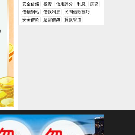
10,000 × 0.05 × 3 = 1,500元這意味著，借
安全借錢
投資
信用評分
利息
房貸
實行期屆滿時，當事人徹底不實行自己的合
款人需要在三年後支付額外的 1,500 元作為
借錢網站
借款利息
民間借款技巧
同職責。 合同中未約好實行期限的，在債權
利息，總還款金額為 11,500 元。單利的應
人提出實行催告後仍未實行債務，是遲延實
安全借款
急需借錢
貸款管道
用範例小編提供一個借款實例，展示如何計
行。其他違背合同職責的行為，主要是指違
算單利假設小明向銀行借款 20,000 元，用
背法定的告訴、幫忙、保密等職責的行為。
於購買一台新電腦，年利率為 4%，借款期
違約職責是指當事人不實行合同職責或許實
限為 2 年。計算小明應支付的利息如下：利
行合同職責不符合合同約好而依法應當承當
息 = 20,000 × 0.04 × 2 = 1,600元這意味
的民事職責，違約職責的建立以有用的合同
著，小明需要在兩年後支付 1,600 元的利
存在為前提。 違約相對人能夠挑選違約人承
息，總還款金額為 21,600 元。解釋單利在
當違約職責的方法，比如說違約人違背約好
短期貸款中的應用單利計算方式主要應用於
沒有完成合同職責，相對人能夠在危害賠償
短期貸款，因為它的計算方式簡單且易於理
和違約金中挑選一項要求違約人承當職責。
解。以下是一些常見的單利應用情境：短期
違約職責適用差錯推定職責準則或嚴格職責
個人貸款：例如，小額現金貸款或短期應急
準則。受害人不負舉證職責，而違約方有必
貸款，通常採用單利計算方式，讓借款人能
要證明其沒有差錯，否則，將推定他有差
夠快速了解自己的借款成本。商業貸款：一
錯。 因違約行為產生的危害賠償請求權，訴
些小型企業可能會使用單利方式進行短期借
訟時效一般為二年，但在出售質量不合格的
款，以便應對臨時資金需求，如採購原材料
商品未聲明、延付或許拒付租金以及寄存資
或支付臨時費用。信用卡現金預借：某些信
產被丟掉或許損毀的情況下，則適用一年的
用卡公司在提供現金預借服務時，會使用單
時效規則；貨物買賣合同爭議提起訴訟或許
利計算方式來計算預借金額的利息。l 複利計
仲裁的期限為四年。 在違約職責中，行為人
算方法複利的定義和公式複利（Compound
只需施行了違約行為，且不具有有用的抗辯
Interest）是一種更為複雜的利息計算方式，