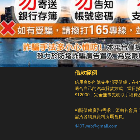
借款範例
信用良好的陳先生想要借錢，在4
適合自己的汽車貸款方式，當日撥款5
$12000，完全無事先收取手續
相關借錢廣告/需求，須由各會員
需洽各網頁資料所屬會員。
4497web@gmail.com