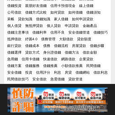
行合同職責不符合約好的行為。而借錢不仍是典型的違約行為，歸
單利的定義和公式單利（Simple Interest）是一種基本的利息計算
215008268.html
於違法行為。 合同包含借單是對締約兩邊具有約束力的法令文
借錢投資
親朋好友借錢
信用卡預借現金
線上借錢
方式，利息僅基於最初借款金額（本金）計算，不會隨著時間的推
件，任何一方違背了合同職責就應承當違約的法令結果，受損方有
移而改變。這種計算方式適用於短期貸款和簡單的投資產品。單利
公司借款
借錢方式比較
如何貸款
如何借錢
借錢須知
權提出危害補償要求。 預期違約又名先期違約是指當事人一方在
計算公式如下：利 息 = 本 金 × 利 率 × 時 間在這個公式中：本金
呆帳
貸款知識
借錢知識
家人借錢
如何申請貸款
合同規則的實行期到來之前，明示或許默示其將不實行合同；實踐
（Principal）：借款的初始金額。利率（Interest Rate）：貸款年
違約是指在合同實行期屆滿時，當事人徹底不實行自己的合同職
個人借貸
無抵押貸款
個人貸款
申請貸款
金融產品
利率，通常以百分比表示。時間（Time）：貸款期限，通常以年
責。 合同中未約好實行期限的，在債權人提出實行催告後仍未實
借錢注意事項
借錢利率
信用不良
安全借錢管道
借錢技巧
為單位。示例計算單利假設某人借款 10,000 元，年利率為 5%，
行債務，是遲延實行。其他違背合同職責的行為，主要是指違背法
借款期限為 3 年，則其應支付的利息為：利 息 = 10,000 × 0.05 ×
抵押借款
紓困4.0
債務管理
大額借款
貸款額度
定的告訴、幫忙、保密等職責的行為。 違約職責是指當事人不實
3 = 1,500元這意味著，借款人需要在三年後支付額外的 1,500 元
銀行貸款
借錢成本
債務
借錢流程
房屋貸款
借錢步驟
行合同職責或許實行合同職責不符合合同約好而依法應當承當的民
作為利息，總還款金額為 11,500 元。單利的應用範例小編提供一
事職責，違約職責的建立以有用的合同存在為前提。 違約相對人
借錢選擇
貸款方式
身分證借錢
借錢方法
借款金額
個借款實例，展示如何計算單利假設小明向銀行借款 20,000 元，
能夠挑選違約人承當違約職責的方法，比如說違約人違背約好沒有
用於購買一台新電腦，年利率為 4%，借款期限為 2 年。計算小明
急用錢
信用卡借錢
快速借款
網路借款
企業貸款
完成合同職責，相對人能夠在危害賠償和違約金中挑選一項要求違
應支付的利息如下：利 息 = 20,000 × 0.04 × 2 = 1,600元這意味
借錢方案
借錢服務
借錢推薦
小額借款推薦
民間借錢
約人承當職責。 違約職責適用差錯推定職責準則或嚴格職責準
著，小明需要在兩年後支付 1,600 元的利息，總還款金額為
則。受害人不負舉證職責，而違約方有必要證明其沒有差錯，否
安全借錢
投資
信用評分
利息
房貸
借錢網站
借款利息
21,600 元。解釋單利在短期貸款中的應用單利計算方式主要應用
則，將推定他有差錯。 因違約行為產生的危害賠償請求權，訴訟
於短期貸款，因為它的計算方式簡單且易於理解。以下是一些常見
民間借款技巧
安全借款
急需借錢
貸款管道
時效一般為二年，但在出售質量不合格的商品未聲明、延付或許拒
的單利應用情境：短期個人貸款：例如，小額現金貸款或短期應急
付租金以及寄存資產被丟掉或許損毀的情況下，則適用一年的時效
貸款，通常採用單利計算方式，讓借款人能夠快速了解自己的借款
規則；貨物買賣合同爭議提起訴訟或許仲裁的期限為四年。 在違
成本。商業貸款：一些小型企業可能會使用單利方式進行短期借
約職責中，行為人只需施行了違約行為，且不具有有用的抗辯事
款，以便應對臨時資金需求，如採購原材料或支付臨時費用。信用
由，就應當承當違約職責。違約職責有三種基本方法，即持續實
卡現金預借：某些信用卡公司在提供現金預借服務時，會使用單利
行、採取補救措施和賠償損失。 賠償損失，也稱違約危害賠償，
計算方式來計算預借金額的利息。l 複利計算方法複利的定義和公
是指違約方以付出金錢的方法彌補受害方因違約行為所減少的產業