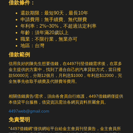
式複利（Compound Interest）是一種更為複雜的利息計算方式，
借款條件：
或許所損失的利益的職責方法。違約金是指當事人一方違背合一起
它不僅僅基於最初的本金計算利息，還會基於每個計息期所累積的
應當向對方付出的必定數量的金錢或資產 全面實行，違約方承當
利息進行計算。這意味著，隨著時間的推移，利息會逐漸增加，因
還款期限：最短90天，最長10年
了經濟職責後並不能代替合同的實行，不能天然革除合同的法令約
為每個計息期的利息都會被加入到本金中，成為下次計息的基數。
申請費用：無手續費、無代辦費
束力，不能革除差錯方持續實行合同的職責。只需受害方要求持續
複利的計算公式如下：利 息 = 本 金 × ( 1 + 利 率 )時間 − 本 金在
年利率：2%~30%，不超過法定利率
實行合同，違約方就有必要持續實行未完成的合同職責。
這個公式中：本金（Principal）：借款的初始金額。利率
年齡：須年滿20歲以上
（Interest Rate）：貸款年利率，通常以百分比表示。時間
職業：不限行業，無業亦可
（Time）：貸款期限，通常以年為單位。示例計算複利假設某人
地區：台灣
借款 10,000 元，年利率為 5%，借款期限為 3 年，則其應支付的
利息為：利 息 = 10,000 × (1+0.05)3−10,000首先計算 ( 1 + 0.05
借款範例
)3：(1+0.05)3=1.157625然後計算總額：10,000 × 1.157625 =
信用良好的陳先生想要借錢，在4497刊登借錢需求後，在眾多
11,576.25最後，計算利息：利 息 = 11,576.25 − 10,000 =
金主提供的方案中，找到了適合自己的汽車貸款方式，當日撥
1,576.25元這意味著，借款人需要在三年後支付額外的 1,576.25
款50000元，分期12個月，月利息$1000，年利息$12000，完
元作為利息，總還款金額為 11,576.25 元。複利的應用範例提供
全無事先收取手續費及代辦費等費用。
一個借款實例，展示如何計算複利假設小華向銀行借款 30,000
元，用於裝修房屋，年利率為 6%，借款期限為 5 年。計算小華應
支付的利息如下：首先計算 ( 1 + 0.06 )5：( 1 +0.06 )5 =
相關借錢廣告/需求，須由各會員自行維護，4497借錢網僅提供
1.338225然後計算總額：30,000 × 1.338225 =40,146.75最後，
本借貸平台服務，借貸資訊需洽各網頁資料所屬會員。
計算利息：利 息 = 40,146.75 − 30,000 = 10,146.75 元這意味
4497web@gmail.com
著，小華需要在五年後支付 10,146.75 元的利息，總還款金額為
40,146.75 元。解釋複利在長期貸款中的應用複利計算方式主要應
免責聲明
用於長期貸款，因為其利息會隨著時間的推移而增加，這對於貸款
"4497借錢網"僅供網站平台給金主會員刊登廣告，金主會員所
人和借款人來說都有重要意義。以下是一些常見的複利應用情境：