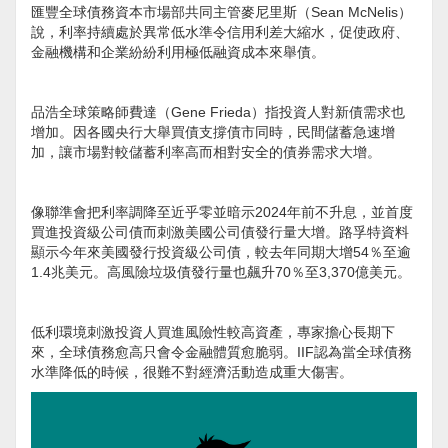
匯豐全球債務資本市場部共同主管麥尼里斯（Sean McNelis）
說，利率持續處於異常低水準令信用利差大縮水，促使政府、
金融機構和企業紛紛利用極低融資成本來舉債。
品浩全球策略師費達（Gene Frieda）指投資人對新債需求也
增加。因各國央行大舉買債支撐債市同時，民間儲蓄急速增
加，讓市場對較儲蓄利率高而相對安全的債券需求大增。
像聯準會把利率調降至近乎零並暗示2024年前不升息，並首度
買進投資級公司債而刺激美國公司債發行量大增。路孚特資料
顯示今年來美國發行投資級公司債，較去年同期大增54％至逾
1.4兆美元。高風險垃圾債發行量也飆升70％至3,370億美元。
低利環境刺激投資人買進風險性較高資產，專家擔心長期下
來，全球債務愈高只會令金融體質愈脆弱。IIF認為當全球債務
水準降低的時候，很難不對經濟活動造成重大傷害。