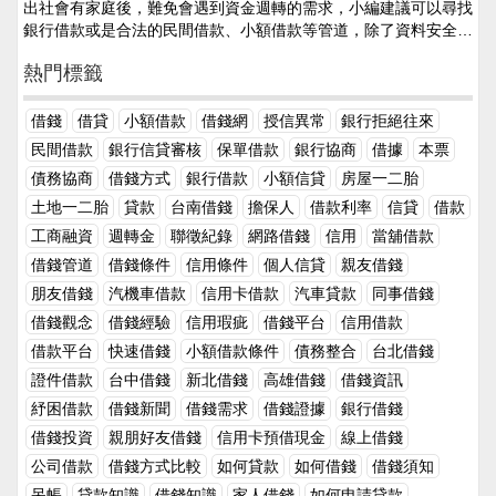
出社會有家庭後，難免會遇到資金週轉的需求，小編建議可以尋找
於民間借款、小額借款來說要來的高，但這三者相對於和親朋好友
銀行借款或是合法的民間借款、小額借款等管道，除了資料安全保
借錢來說相對要低得多。只要平時在信用卡繳款、貸款償還上有保
密之外，審核也相當的快速且借款管道多元，如證件借款、汽機車
持著良好的繳款紀錄，以及有良好的聯徵分數，對於借錢來說都是
熱門標籤
借款、土地一二胎、房屋一二胎等，只要有基本的自身條件，都可
輕而易舉，如可以提供擔保、動產不動產等，可以借到的金額還可
以快速順利的借到需要的款項，而有些人會問說為甚麼不和朋友親
以比和朋友借錢還要多很多！ 2. 不會有人情債的問題，只需繳
戚借款就好了，還不用算利息呢！看看以下的例子你就會明白了。
借錢
借貸
小額借款
借錢網
授信異常
銀行拒絕往來
交固定利息和銀行、民間借錢時，即使被拒絕也不用擔心情誼上面
－隨著年紀增長，有了年紀的人身上都會多了更多的責任。家庭的
的問題，彼此都是公事公辦，並不存在著誰虧欠誰的問題！假使順
民間借款
銀行信貸審核
保單借款
銀行協商
借據
本票
責任、事業的責任、對自己生活的責任，當然並不是每個人在這些
利借到錢，利息部分也都是有白紙黑字寫清楚的，只要有按時繳交
債務協商
借錢方式
銀行借款
小額信貸
房屋一二胎
成長的歷練中都可以相當的順遂，有些人總是會遇到經濟困難而急
都不會有任何額外的問題。即使到了還款日若遇到周轉困難無法順
需周轉，這時無論是多熟的人來找我們借錢都是一件挺尷尬的事
土地一二胎
貸款
台南借錢
擔保人
借款利率
信貸
借款
利繳交，可以和銀行或是民間金主說明，最壞也是被註記遲繳紀
情。 長大後的人際關係中，借錢往往是每個人都會遇到的場景，
錄，之後只要還完貸款，過幾年記錄也會消失。 總結 其實和
工商融資
週轉金
聯徵紀錄
網路借錢
信用
當舖借款
在這個當下總是會反覆的思考，要不要借錢，和誰借？這些問題都
朋友及親戚借錢真的不是想像中的那麼簡單，且在這個３Ｃ及網路
借錢管道
借錢條件
信用條件
個人信貸
親友借錢
會困擾著自己一段時間。和對的人借錢，問題可以一下子迎刃而
發達的時代，只要在網路上尋找一下關於借錢、小額借款的資訊就
朋友借錢
汽機車借款
信用卡借款
汽車貸款
同事借錢
解，除了可以解決掉眼前的問題又不用擔心朋友那邊對你的想法
可以找到許多適合的借錢管道，無論是銀行或是民間只要在借款時
等。但借錯了人，不僅當下可能得步道幫助，還會對你落井下石，
彼此談好還款方式和利息就可以了！延伸閱讀為何不和親友借錢，
借錢觀念
借錢經驗
信用瑕疵
借錢平台
信用借款
若不是萬不得已，也建議各位不要輕易地和身邊朋友借錢，尤其是
要選擇民間借款的借錢方式呢？和親戚或朋友借錢，該算利息嗎？
借款平台
快速借錢
小額借款條件
債務整合
台北借錢
這兩種人。一、見不得你好的人這種人通常會是你身邊的朋友或是
有沒有其他的借錢管道？想和銀行借錢借不到？了解銀行借錢的標
證件借款
台中借錢
新北借錢
高雄借錢
借錢資訊
親戚，雖然大家都會覺得和自己認識的人借錢會比較好開口，且認
準後，除了和銀行借錢也可以選擇民間借款管道
識這麼久或是有血緣關係的一定會幫助自己。但，很多時候這些人
紓困借款
借錢新聞
借錢需求
借錢證據
銀行借錢
往往都是見不得你好的人，你落魄的時候或許他們表面並沒有表露
借錢投資
親朋好友借錢
信用卡預借現金
線上借錢
出來，但在他們的內心卻是幸災樂禍。或許有些人不相信，還是毅
公司借款
借錢方式比較
如何貸款
如何借錢
借錢須知
然決然地向這些人借錢，通常借到的錢不會太多，都是小額借款的
金額，但在你之後事業有成時，這件是常常會被他們物無限放大，
呆帳
貸款知識
借錢知識
家人借錢
如何申請貸款