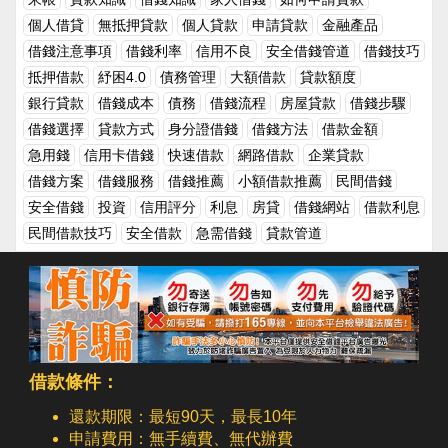
要求你十倍、百倍的奉還，甚至還會用這個人情債來作要脅。如果
個人借貸
無抵押貸款
個人貸款
申請貸款
金融產品
拒絕了，他便會到處和別人說你會有今天的成就都是靠他的幫助，
借錢注意事項
借錢利率
信用不良
安全借錢管道
借錢技巧
但你現在卻翻臉不認人，是個忘恩負義的人等等之類的閒言閒語。
抵押借款
紓困4.0
債務管理
大額借款
貸款額度
二、愛面子的人對於愛面子的人來說，金錢可能是他們的一切，當
你和他們借錢之後，他們會無限放大這些現金的價值，到處和別人
銀行貸款
借錢成本
債務
借錢流程
房屋貸款
借錢步驟
說你和她借錢了，為的就是顯現出自己很有錢，幫助他人的樣子。
借錢選擇
貸款方式
身分證借錢
借錢方法
借款金額
但他們往往沒有想到，有些人借錢是因為私人因素並不願意讓更多
急用錢
信用卡借錢
快速借款
網路借款
企業貸款
人知道，最後卻因為和朋友借錢了導致生活隱私幾乎是攤在每個人
的眼前，最後甚至會有人開始亂傳話，導致自己生活變得亂七八
借錢方案
借錢服務
借錢推薦
小額借款推薦
民間借錢
糟。延伸閱讀朋友需要借錢，如何換個角度來幫助他呢？和親戚或
安全借錢
投資
信用評分
利息
房貸
借錢網站
借款利息
朋友借錢，該算利息嗎？有沒有其他的借錢管道？為何不和親友借
民間借款技巧
安全借款
急需借錢
貸款管道
錢，要選擇民間借款的借錢方式呢？
借款條件：
還款期限：最短90天，最長10年
申請費用：無手續費、無代辦費