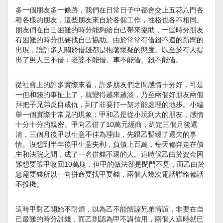
多一個朋友多一條路，我們在日常日子中都會交上五花八門各
種各樣的朋友，這些朋友來自於各個工作，性格也各不相同。
朋友們在自己困難的時分能夠給自己帶來協助，一些時分朋友
有困難的時分也要找自己協助。由於常常有借錢不還的新聞的
出現，讓許多人關於借錢都是抱著懷疑的態度。以至於有人提
出了男人三不借：老婆不能借、車不能借、錢不能借。
從社會上的許多實際來看，許多朋友們之間感情十分好，可是
一但和錢的事扯上了，就變得越來越淡，乃至兩個好朋友兩個
拜把子兄弟反目成仇，到了非要打一架才能處理的地步。小編
舉一個實際中常見的現象：甲和乙是從小玩到大的朋友，感情
十分十分的親密。甲向乙借了10萬元經商，約定三個月後還
清，三個月後甲以生意不佳為理由，先跟乙暫緩了還欠的事
情。沒想到半年後甲生意失利，負債上百萬，每天都奔走在債
主和法院之間，成了一名借錢不還的人。這時候乙由於資金困
難想要跟甲收回10萬塊，但甲的做法卻是閉門不見，而乙由於
急需要錢所以一向拼命要找甲要錢，兩個人幾次電話聯絡都話
不投機。
這時甲對乙開始不耐煩，以為乙不能體諒兄弟情誼，非要在自
己最難的時分討錢，而乙則認為甲不講信用，兩個人這時就已