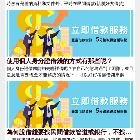
時會有完整的資料和文件外，平時在民間借款(親朋好友借貸)的時
候總是會省略掉這些步驟，導致最後無法維護自身的權益，導致明
明是您的錢卻收不回來。 一、 借據、本票、合約等書面資
料 借據、本票、借款/還款合約、擔保品證明等都是最基本在借錢
時需要準備的資料，當沒有這些基本資料遇到賴帳不還錢的人時，
你無法到法院提起強制執行，甚至無法證明他人有與你借錢的事
實，因此在發生借貸關係時千萬不要怕麻煩或傷感情而省去了此步
驟，避免造成不必要的糾紛。 二、 錄音或是拍照存證 現在
智慧型手機發達，在借錢當下簽立本票或是借據時，可在不侵害他
人合法權益下，利用錄音/錄影/拍照等方式，證明借據、本票為本
使用個人身分證借錢的方式有那些呢？
人所簽立，也可證明借錢的日期！但切記一切的證據來源必須是合
個人身份證借錢能夠去哪裡借呢？在自己的財務遇到了困難，並且
法的，以免違反法律而造成雙方的困擾。 三、 證人在場 無
是急迫需要現金才能解決的情況下，可以好好考慮借錢來解決問
論是借錢或是還錢的那一方，除了借據本票等書面證明，也可在發
題。當然並不是說要您去找親朋好友借錢，找親朋好友借錢，有時
生借貸關係時尋找無利害關係的見證人到場，以便日後若發生糾紛
或許並不能夠成功的借到錢，還會讓自己感到十分的不好意思，這
時可以證人身分協助排除糾紛。 四、 通訊軟體紀錄 在現今
種情況不如運用個人身份證借錢的方式，讓我們一起看看吧。也許
的社會，許多的借貸起頭都會發生在各類通訊軟體上，無論是
很多人都沒有聽說過身份證也能夠借錢，其實身份證代表的僅僅人
Line、Facebook Messenger或是WeChat等軟體，務必要將雙方
們的一種身份證名資料，但使用身份證的確是能夠借錢的，下面就
與借錢有關的對話、照片、語音都保存好，這些證據在未來雙方認
來給人們詳細的分析一下，看看用身份證到底是怎麼借錢的。能夠
知出現差異時可以產生一定的效力！ 民間借款務必要將所有
運用個人身份證來借錢的管道，主要有兩個：第一、民間借貸公司
相關的資訊、證據保留好，無論在借錢或是還錢時也盡量採用匯款
民間借貸公司對於借款的人並不會有特別嚴格的審核，只要人們的
的方式，因可在銀行留下帳目的紀錄，是最有力的證據。此外還款
確有借款的需求，公司就會放款。一般只需要很短的時間內，人們
為何說借錢要找民間借款管道或銀行，不找朋
時也要切記要回借據和本票，保護自身的權益。 借錢並不是
就能夠拿到現金，可是民間借款公司在利息方面是會比銀行高一些
當你遇到資金困難，需要借錢時，您會想到誰呢？親戚、朋友