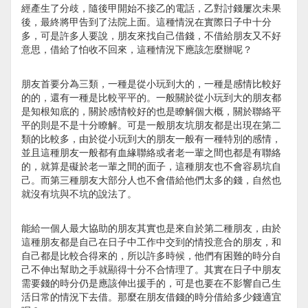
經產生了分歧，隨後甲開始不接乙的電話，乙對討錢屢次未果
後，最終將甲告到了法院上面。這種情況在實際日子中十分
多，可是許多人要說，朋友來找自己借錢，不借給朋友又不好
意思，借給了怕收不回來，這種情況下應該怎麼辦呢？
朋友首要分為三類，一種是從小玩到大的，一種是感情比較好
的的，還有一種是比較平平的。一般關於從小玩到大的朋友都
是知根知底的，關於感情較好的也是瞭解個大概，關於聯絡平
平的則是不是十分瞭解。可是一般朋友坑朋友都是出現在第二
類的比較多，由於從小玩到大的朋友一般有一種特別的感情，
並且這種朋友一般都有血緣聯絡或者老一輩之間也都是有聯絡
的，就算是礙於老一輩之間的面子，這種朋友也不會容易坑自
己。而第三種朋友大部分人也不會借給他們太多的錢，自然也
就沒有坑與不坑的說法了。
能給一個人最大協助的朋友其實也是來自於第二種朋友，由於
這種朋友都是自己在日子中工作中交到的情投意合的朋友，和
自己都是比較合得來的，所以許多時候，他們有困難的時分自
己不伸出幫助之手就顯得十分不合情理了。其實在日子中朋友
需要錢的時分仍是應該伸出援手的，可是也要在不影響自己生
活日常的情況下去借。那麼在朋友借錢的時分借給多少錢適宜