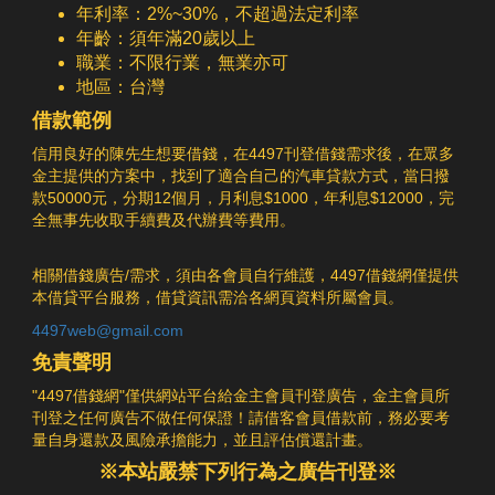
年利率：2%~30%，不超過法定利率
年齡：須年滿20歲以上
職業：不限行業，無業亦可
地區：台灣
借款範例
信用良好的陳先生想要借錢，在4497刊登借錢需求後，在眾多
金主提供的方案中，找到了適合自己的汽車貸款方式，當日撥
款50000元，分期12個月，月利息$1000，年利息$12000，完
全無事先收取手續費及代辦費等費用。
相關借錢廣告/需求，須由各會員自行維護，4497借錢網僅提供
本借貸平台服務，借貸資訊需洽各網頁資料所屬會員。
4497web@gmail.com
免責聲明
"4497借錢網"僅供網站平台給金主會員刊登廣告，金主會員所
刊登之任何廣告不做任何保證！請借客會員借款前，務必要考
量自身還款及風險承擔能力，並且評估償還計畫。
※本站嚴禁下列行為之廣告刊登※