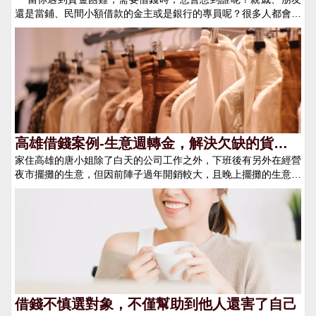
友呢？
一件見不得人的事，人人都會遇到不如意的時刻，只要有正確的觀
得，因此如有和民間借貸公司成功借款後，在有償債能力後也要盡
還是當鋪、民間小額借款的金主或是銀行的專員呢？很多人都會天
念和心態，在借錢時做好保護自己的動作，在遇到權益收到侵害時
快將所借的金額歸還，以避免被利息影響到了未來的生活！第二、
真的認為找朋友借錢門檻較低、簡單、快速，但這只能說您還對這
才可以使用法律的力量來維護自己應有的權益。
網路平台借錢 通過網路平台也是能夠直接供給身份證借到錢的，
個現實的社會不夠了解！借錢這件事是大有學問的，對小編來說，
並且在網路平台借錢，利息會比與民間的假貸公司低許多。 此
和民間借錢、銀行借錢遠比找朋友借錢更為划算！ 找親戚、朋友
外，個人身份證在銀行其實也是能夠直接借錢的，只不過在銀行除
借錢1. 門檻高首先，你必須要有一個手頭寬裕的朋友或親戚才
了需求供給身份證明以外，還需求有良好的個人信用記錄佐證才有
有可能讓他把＂閒錢＂借給你。且在借錢時必須有一個充分的理
辦法順利借款。
由，相信即使在好朋友要借錢給你也是會詢問借錢的緣由，不會無
緣無故就將錢借給你的。其次，你必須有日積月累的信用和人品，
相對於民間借錢、小額借款，只要平常信用卡、貸款有準時繳交基
本上就有可以申請貸款的資格，但和親戚朋友借錢就會被放大檢視
高雄借錢案例-生意週轉金，解決欠缺的貨款
你平常的行為，從行為習慣、為人處事、人品性格都會被依依評
家住高雄的唐小姐除了白天的公司工作之外，下班後有另外在經營
問題
估，甚至一些雞毛蒜皮的小事都會被拿來大做文章。 2. 利息高
夜市擺攤的生意，但因前陣子過年開銷較大，且晚上擺攤的生意有
說道這部分，很多人可能就好奇了和親戚朋友借錢的利息是會有多
需要在叫貨，因此短時間內有了一一個借錢的需求。剛好在FB社
高？很多人看到的只是借款本金之外的利息費用是多少，但和朋友
群看到網友推薦我們4497借錢網，便在我們的網站上尋找適合他
借錢無形中就是欠下了一個＂人情債＂，而這個人情債並沒有一個
條件的金主，因有工作的關係很快的唐小姐就找到願意借錢給他的
固定的金額，且可能是一輩子都難以還清的。日後，朋友無論遇到
金主，讓他可以順利的在周末前拿到足夠的貨款，順利叫到貨讓她
的是不是資金困難，你都必須無條件幫忙。如此一來，你說這樣的
可以繼續經營副業。
隱含利息高不高？ 3. 風險高和朋友借錢的風險並不是在於高利
息，而是在於還款時若不甚還是處與資金困難期，無法準時的將借
款金額如數奉還的話，不僅要面對朋友的臉色及日日催收，嚴重點
甚至會搞壞自己交友圈的名聲，還會被朋友告上法院。 找民間借
借錢不慎選對象，不僅幫助到他人還害了自己
錢、小額借款、銀行借款1. 門檻低雖然說銀行借款的門檻相對