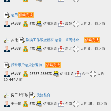
急用
借錢完成
已結案
5萬
信用本票
高雄
大約 2 小時之前
其他
剛換工作跟搬新家 急需一筆周轉金.....
借錢完成
已結案
4萬
信用本票
新北
大約 9 小時之前
我警示戶急貸款週轉...
借錢完成
已結案
98737.2886萬
信用本票
台中
大約
10 小時之前
勞工上班族
債務整合
王士緯
5萬
信用本票
台南
大約 15 小時之前