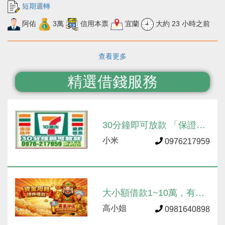
短期週轉
阿佑
3萬
信用本票
宜蘭
大約 23 小時之前
查看更多
精選借錢服務
30分鐘即可放款 「保證過
件 / 業界低息」
小米
0976217959
大小額借款1~10萬，有工
作就借！專業評估快速過
高小姐
0981640898
件