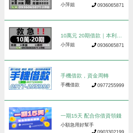
高可貸20萬
小萍姐
0936065871
10萬元 20期借款｜本利攤
還
小萍姐
0936065871
手機借款，資金周轉
手機借款
0977255999
一期15天 配合你借資領錢
小額急用好幫手
0903302199