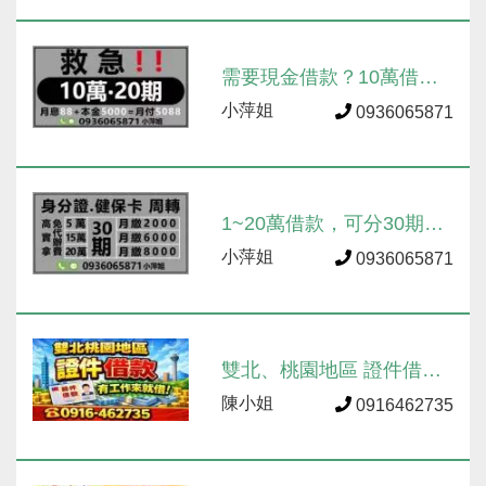
需要現金借款？10萬借
款，可分20期還款！
小萍姐
0936065871
1~20萬借款，可分30期攤
還
小萍姐
0936065871
雙北、桃園地區 證件借款
大小額周轉1~10萬，政府
陳小姐
0916462735
立案，合法經營