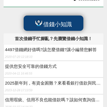
借錢⼩知識
⾸次借錢⼿忙腳亂？先瀏覽借錢⼩知識！
4497借錢網好借嗎?該怎麼借錢?讓小編替您解答
2020-07-20 12:18:10
提供您安全可靠的借錢方式
2020-04-11 16:46:55
2025新年到，有資金困難？來看看銀行借款與民間
借款的借錢方式吧！
2023-12-28 17:13:59
信用瑕疵、信用不良也能借款嗎？該如何查詢信用
評分？
2026-02-07 14:34:22