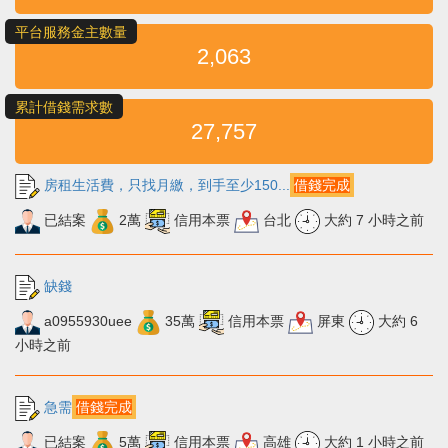
平台服務金主數量
2,063
累計借錢需求數
27,757
房租生活費，只找月繳，到手至少150...
借錢完成
已結案
2萬
信用本票
台北
大約 7 小時之前
缺錢
a0955930uee
35萬
信用本票
屏東
大約 6
小時之前
急需
借錢完成
已結案
5萬
信用本票
高雄
大約 1 小時之前