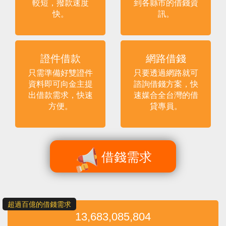
較短，撥款速度
到各縣市的借錢資
快。
訊。
證件借款
網路借錢
只需準備好雙證件
只要透過網路就可
資料即可向金主提
諮詢借錢方案，快
出借款需求，快速
速媒合全台灣的借
方便。
貸專員。
借錢需求
超過百億的借錢需求
13,683,085,804