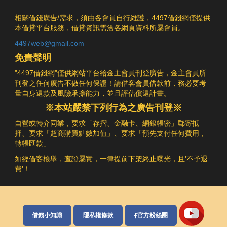
相關借錢廣告/需求，須由各會員自行維護，4497借錢網僅提供
本借貸平台服務，借貸資訊需洽各網頁資料所屬會員。
4497web@gmail.com
免責聲明
"4497借錢網"僅供網站平台給金主會員刊登廣告，金主會員所
刊登之任何廣告不做任何保證！請借客會員借款前，務必要考
量自身還款及風險承擔能力，並且評估償還計畫。
※本站嚴禁下列行為之廣告刊登※
自營或轉介同業，要求「存摺、金融卡、網銀帳密」郵寄抵
押、要求「超商購買點數加值」、要求「預先支付任何費用，
轉帳匯款」
如經借客檢舉，查證屬實，一律提前下架終止曝光，且'不予退
費'！
借錢小知識
隱私權條款
官方粉絲團