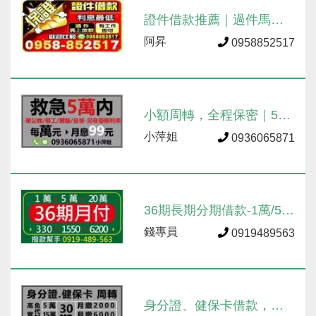
證件借款推薦｜過件馬上
放款、利息最低，有工作
阿昇
0958852517
即可辦理
小額周轉，全程保密｜5萬
內借款，月息99元
小萍姐
0936065871
36期長期分期借款-1萬/5
萬/20萬月付試算、撥款幫
錢專員
0919489563
手
身分證、健保卡借款，最